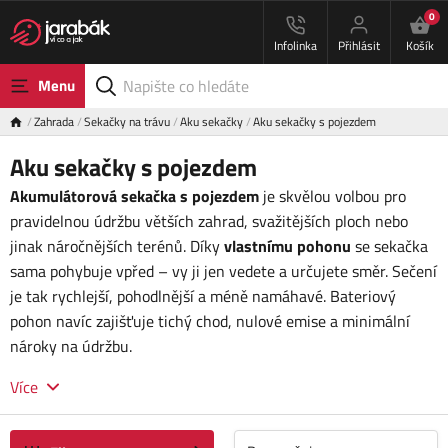
0
Infolinka
Přihlásit
Košík
Menu
Zahrada
Sekačky na trávu
Aku sekačky
Aku sekačky s pojezdem
Aku sekačky s pojezdem
Akumulátorová sekačka s pojezdem
je skvělou volbou pro
pravidelnou údržbu větších zahrad, svažitějších ploch nebo
jinak náročnějších terénů. Díky
vlastnímu pohonu
se sekačka
sama pohybuje vpřed – vy ji jen vedete a určujete směr. Sečení
je tak rychlejší, pohodlnější a méně namáhavé. Bateriový
pohon navíc zajišťuje tichý chod, nulové emise a minimální
nároky na údržbu.
Více