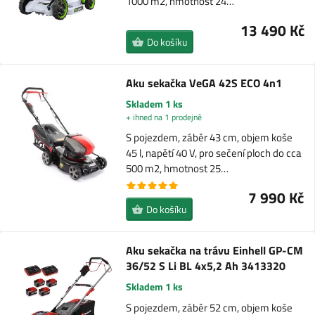
1000 m2, hmotnost 24…
13 490 Kč
Do košíku
Aku sekačka VeGA 42S ECO 4n1
Skladem 1 ks
+ ihned na 1 prodejně
S pojezdem, záběr 43 cm, objem koše
45 l, napětí 40 V, pro sečení ploch do cca
500 m2, hmotnost 25…
7 990 Kč
Do košíku
Aku sekačka na trávu Einhell GP-CM
36/52 S Li BL 4x5,2 Ah 3413320
Skladem 1 ks
S pojezdem, záběr 52 cm, objem koše