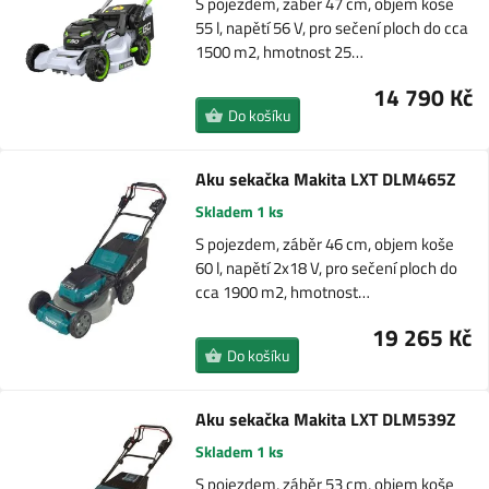
S pojezdem, záběr 47 cm, objem koše
55 l, napětí 56 V, pro sečení ploch do cca
1500 m2, hmotnost 25…
14 790 Kč
Do košíku
Aku sekačka Makita LXT DLM465Z
Skladem 1 ks
S pojezdem, záběr 46 cm, objem koše
60 l, napětí 2x18 V, pro sečení ploch do
cca 1900 m2, hmotnost…
19 265 Kč
Do košíku
Aku sekačka Makita LXT DLM539Z
Skladem 1 ks
S pojezdem, záběr 53 cm, objem koše