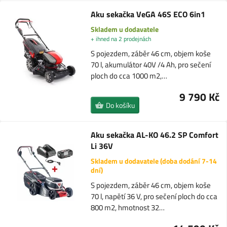
Aku sekačka VeGA 46S ECO 6in1
Skladem u dodavatele
+ ihned na 2 prodejnách
S pojezdem, záběr 46 cm, objem koše
70 l, akumulátor 40V /4 Ah, pro sečení
ploch do cca 1000 m2,…
9 790 Kč
Do košíku
Aku sekačka AL-KO 46.2 SP Comfort
Li 36V
Skladem u dodavatele (doba dodání 7-14
dní)
S pojezdem, záběr 46 cm, objem koše
70 l, napětí 36 V, pro sečení ploch do cca
800 m2, hmotnost 32…