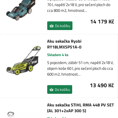
70 l, napětí 2x18 V, pro sečení ploch do
cca 800 m2, hmotnost…
14 179 Kč
Do košíku
Aku sekačka Ryobi
RY18LMXSP51A-0
Skladem 4 ks
S pojezdem, záběr 51 cm, napětí 2x18 V,
objem koše 60 l, pro sečení ploch do cca
600 m2, hmotnost…
13 490 Kč
Do košíku
Aku sekačka STIHL RMA 448 PV SET
(AL 301+2xAP 300 S)