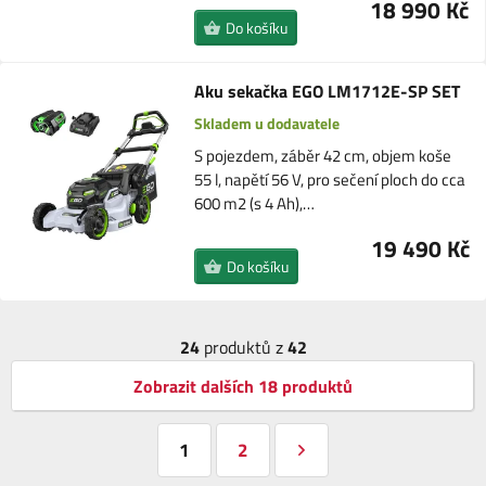
18 990 Kč
Do košíku
Aku sekačka EGO LM1712E-SP SET
Skladem u dodavatele
S pojezdem, záběr 42 cm, objem koše
55 l, napětí 56 V, pro sečení ploch do cca
600 m2 (s 4 Ah),…
19 490 Kč
Do košíku
24
produktů z
42
Zobrazit dalších 18 produktů
1
2