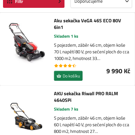
Doporučujeme
Filtr
Aku sekačka VeGA 46S ECO 80V
6in1
Skladem 1 ks
S pojezdem, záběr 46 cm, objem koše
70 l, napětí 80 V, pro sečení ploch do cca
1000 m2, hmotnost 33…
9 990 Kč
Do košíku
AKU sekačka Riwall PRO RALM
4640SPi
Skladem 7 ks
S pojezdem, záběr 46 cm, objem koše
60 l, napětí 40 V, pro sečení ploch do cca
800 m2, hmotnost 27…