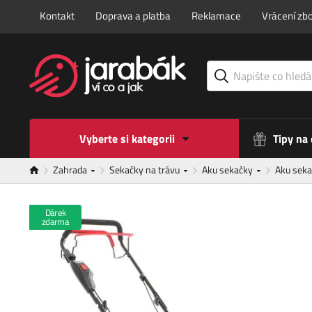
Kontakt
Doprava a platba
Reklamace
Vrácení zbo
Vyberte si kategorii
Tipy na
Zahrada
Sekačky na trávu
Aku sekačky
Aku seka
Dárek
zdarma