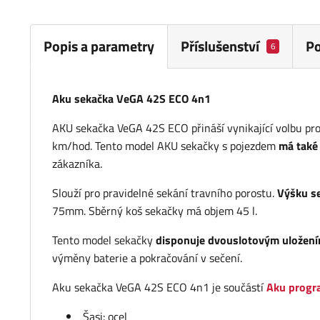
Popis a parametry
Příslušenství
P
6
Aku sekačka VeGA 42S ECO 4n1
AKU sekačka VeGA 42S ECO přináší vynikající volbu pro 
km/hod. Tento model AKU sekačky s pojezdem
má také
zákazníka.
Slouží pro pravidelné sekání travního porostu.
Výšku se
75mm. Sběrný koš sekačky má objem 45 l.
Tento model sekačky
disponuje dvouslotovým uložením
výměny baterie a pokračování v sečení.
Aku sekačka VeGA 42S ECO 4n1 je součástí
Aku progr
Šasi: ocel