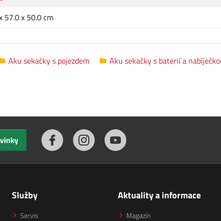
x 57.0 x 50.0 cm
Aku sekačky s pojezdem
Aku sekačky s baterií a nabíječk
ovinky
Služby
Aktuality a informace
Servis
Magazín