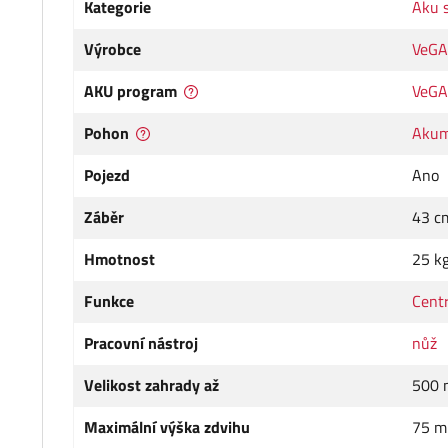
Kategorie
Aku 
Výrobce
VeGA
AKU program
VeGA
Pohon
Akum
Pojezd
Ano
Záběr
43 c
Hmotnost
25 k
Funkce
Centr
Pracovní nástroj
nůž
Velikost zahrady až
500 
Maximální výška zdvihu
75 