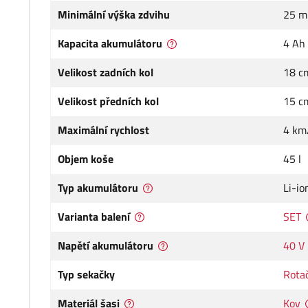
Minimální výška zdvihu
25 
Kapacita akumulátoru
4 Ah
Velikost zadních kol
18 c
Velikost předních kol
15 c
Maximální rychlost
4 km
Objem koše
45 l
Typ akumulátoru
Li-io
Varianta balení
SET
Napětí akumulátoru
40 V
Typ sekačky
Rota
Materiál šasi
Kov