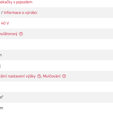
sekačky s pojezdem
/
Informace o výrobci
 40 V
ulátorový
m
g
ální nastavení výšky
,
Mulčování
m²
mm