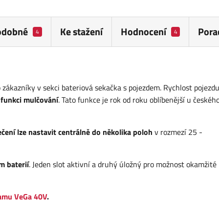
odobné
Ke stažení
Hodnocení
Pora
4
4
zákazníky v sekci bateriová sekačka s pojezdem. Rychlost pojezdu
 funkci mulčování
. Tato funkce je rok od roku oblíbenější u českéh
čení lze nastavit centrálně do několika poloh
v rozmezí 25 -
 baterií
. Jeden slot aktivní a druhý úložný pro možnost okamžité
amu VeGa 40V
.