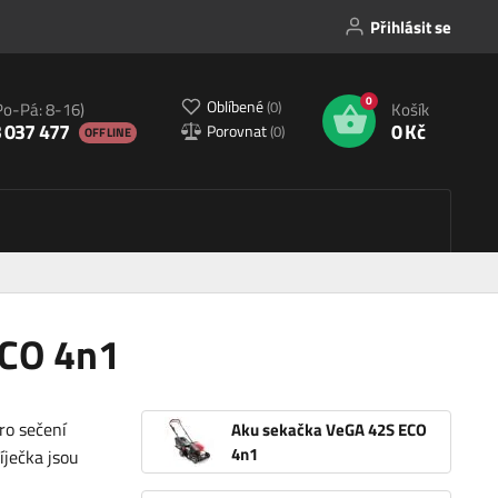
Přihlásit se
0
Oblíbené
(
0
)
Po-Pá: 8-16)
Košík
 037 477
0 Kč
Porovnat
(
0
)
OFFLINE
ECO 4n1
ro sečení
Aku sekačka VeGA 42S ECO
4n1
ječka jsou