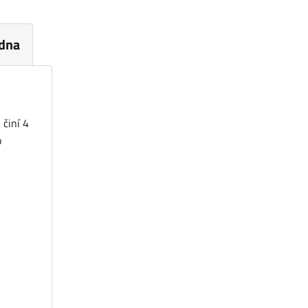
dna
 činí 4
o