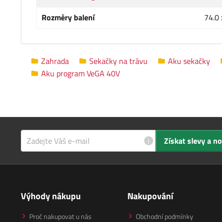
Rozměry balení
74.0 
Zahrada
Sekačky na trávu
Aku sekačky
Aku program VeGA 40V
i
Získat slevy a n
Výhody nákupu
Nakupování
Proč nakupovat u nás
Obchodní podmínky