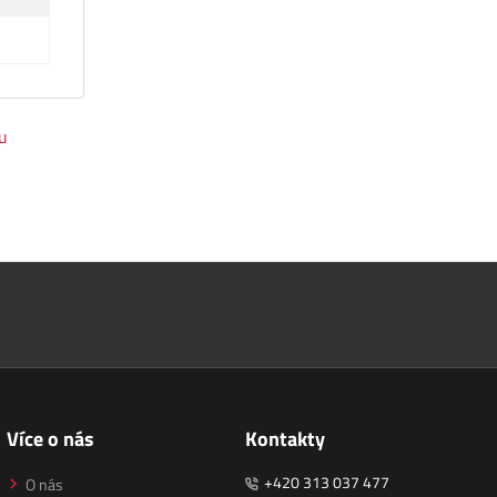
ou
Více o nás
Kontakty
+420 313 037 477
O nás