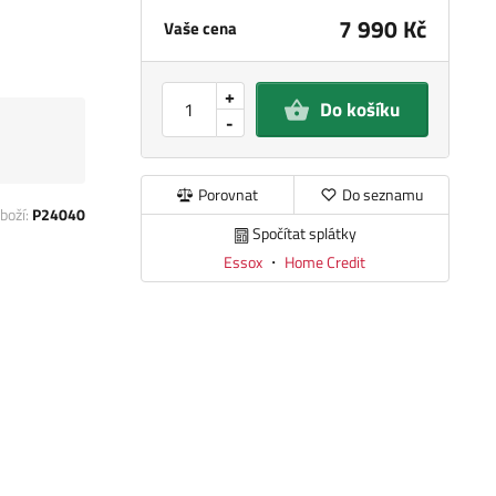
7 990 Kč
Vaše cena
+
Do košíku
-
Porovnat
Do seznamu
boží:
P24040
Spočítat splátky
Essox
・
Home Credit