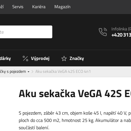
ží
Servis
Kariéra
Magazín
Infolinka
(
+420 313
 dárky
Výprodej
Značky
čky s pojezdem
Aku sekačka VeGA 42S ECO 4n1
Aku sekačka VeGA 42S 
S pojezdem, záběr 43 cm, objem koše 45 l, napětí 40 V, p
ploch do cca 500 m2, hmotnost 25 kg. Akumulátor a nabí
součástí balení.