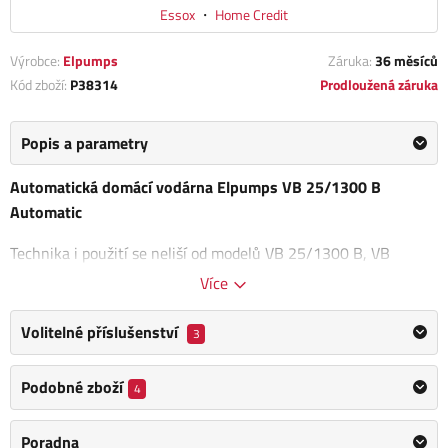
Essox
・
Home Credit
Výrobce:
Elpumps
Záruka:
36 měsíců
Kód zboží:
P38314
Prodloužená záruka
Popis a parametry
Automatická domácí vodárna Elpumps VB 25/1300 B
Automatic
Technika i použití se neliší od modelů VB 25/1300 B, VB
25/1500 B a VB 50/1500 B pouze ovládání je ještě jednodušší,
Více
jelikož vše probíhá automaticky.
Patentovaný elektronický
tlakový spínač
od společnosti Coelbo s digitálním manometrem
Volitelné příslušenství
3
ovládá a chrání vaše čerpadlo.
Podobné zboží
4
Má
vnitřní zpětnou klapku
, možnost nastavení zapínacího a
vypínacího tlaku,
indikaci tlaku na displeji
, řídí automatické
Poradna
zapínání a vypínaní čerpadla, má
integrované ochrany proti