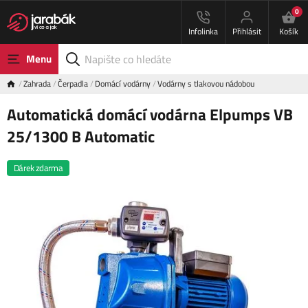
0
Infolinka
Přihlásit
Košík
Menu
Zahrada
Čerpadla
Domácí vodárny
Vodárny s tlakovou nádobou
Automatická domácí vodárna Elpumps VB
25/1300 B Automatic
Dárek zdarma