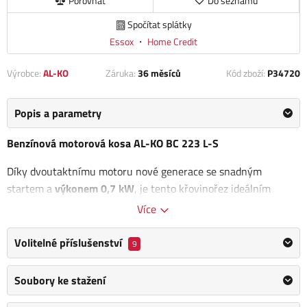
Porovnat
Do seznamu
Spočítat splátky
Essox
・
Home Credit
Výrobce:
AL-KO
Záruka:
36 měsíců
Kód zboží:
P34720
Popis a parametry
Benzínová motorová kosa AL-KO BC 223 L-S
Díky dvoutaktnímu motoru nové generace se snadným
startem a
výkonem 0,7 kW
, je tento křovinořez ideálním
pomocníkem, který skvěle poslouží jak začátečníkovi, tak
Více
hobby zahradníkovi. Dělitelná hřídel z hliníku ještě více snižuje
hmotnost přístroje.
Volitelné příslušenství
9
Žací hlava se šířkou záběru 41 cm
,
ergonomická rukojeť typu
Soubory ke stažení
Loop
s měkkým polstrováním a
nízká hmotnost pouhých 5 kg
,
činí z této motorové kosy efektivního pomocníka při sečení