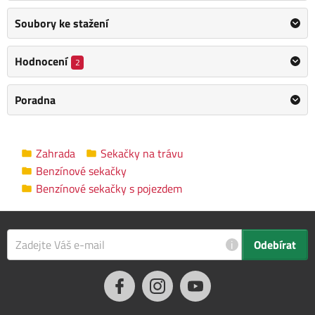
Velkou předností této sekačky je variabilnost použití. Motorová
sekačka VeGA 46 HWXV 6in1 s pojezdem umí
sbírat
Soubory ke stažení
posečenou trávu do koše, mulčuje.
V extrémních podmínkách
je možné otevřít kryt na straně šasi a nasadit deflektor
Hodnocení
2
bočního výhozu. Je to obzvláště efektivní, pokud máte vysokou,
mokrou trávu. Variabilní nastavení rychlosti pojezdu pomocí
Poradna
celokovové převodovky a dané silným motorem.
Šasi: ocel
Funkce: sečení, sběr, mulčování, boční výhoz
Zahrada
Sekačky na trávu
Typ motoru: 5 PS, 4-takt OHV VeGA, 145 ccm
Benzínové sekačky
Kovová převodovka
Benzínové sekačky s pojezdem
Variabilní nastavení rychlosti pojezdu: daná motorem, 3
- 4 km/hod
i
Odebírat
Výhody:
Velká zadní pojezdová kola
Kuličková ložiska