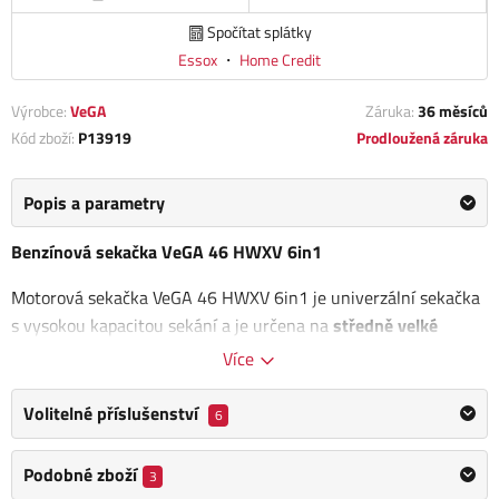
Spočítat splátky
Essox
・
Home Credit
Výrobce:
VeGA
Záruka:
36 měsíců
Kód zboží:
P13919
Prodloužená záruka
Popis a parametry
Benzínová sekačka VeGA 46 HWXV 6in1
Motorová sekačka VeGA 46 HWXV 6in1 je univerzální sekačka
s vysokou kapacitou sekání a je určena na
středně velké
travnaté plochy
. Zahradní sekačka VeGA je vybavena
Více
robustním ocelovým skeletem.
Volitelné příslušenství
6
Motorová sekačka VeGA 46 HWXV 6 in1 je poháněna
silným
čtyřtaktním motorem VeGA OHV s výkonem 5 HP.
Podobné zboží
3