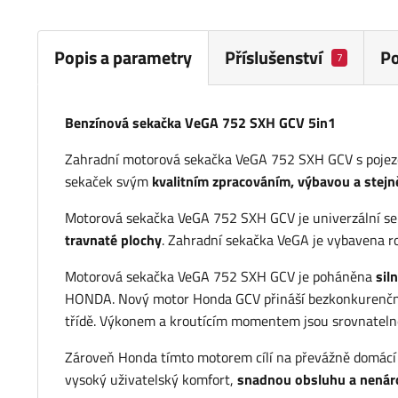
Popis a parametry
Příslušenství
P
7
Benzínová sekačka VeGA 752 SXH GCV 5in1
Zahradní motorová sekačka VeGA 752 SXH GCV s pojezd
sekaček svým
kvalitním zpracováním, výbavou a stejn
Motorová sekačka VeGA 752 SXH GCV je univerzální sek
travnaté plochy
. Zahradní sekačka VeGA je vybavena 
Motorová sekačka VeGA 752 SXH GCV je poháněna
sil
HONDA. Nový motor Honda GCV přináší bezkonkurenčně n
třídě. Výkonem a kroutícím momentem jsou srovnatelné
Zároveň Honda tímto motorem cílí na převážně domácí a
vysoký uživatelský komfort,
snadnou obsluhu a nenár