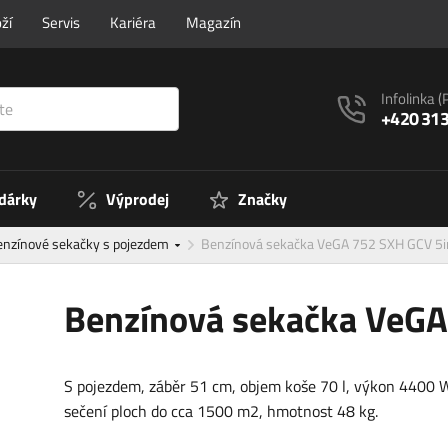
ží
Servis
Kariéra
Magazín
Infolinka
(
+420 313
 dárky
Výprodej
Značky
enzínové sekačky s pojezdem
Benzínová sekačka VeGA 752 SXH GCV 5
Benzínová sekačka VeGA
S pojezdem, záběr 51 cm, objem koše 70 l, výkon 4400 W
sečení ploch do cca 1500 m2, hmotnost 48 kg.