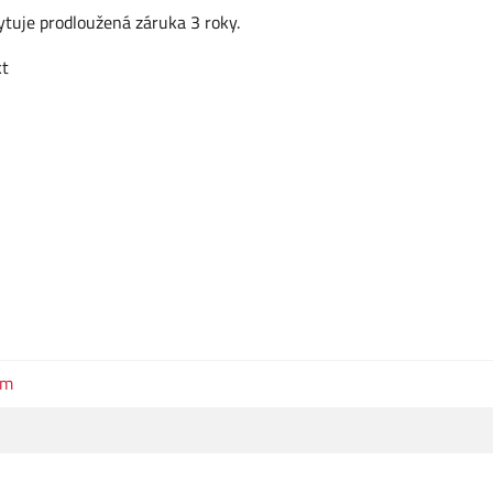
tuje prodloužená záruka 3 roky.
kt
em