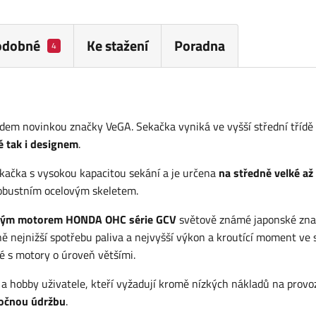
odobné
Ke stažení
Poradna
4
em novinkou značky VeGA. Sekačka vyniká ve vyšší střední třídě
ě tak i designem
.
ačka s vysokou kapacitou sekání a je určena
na středně velké až
robustním ocelovým skeletem.
ným motorem HONDA OHC série GCV
světově známé japonské zn
ejnižší spotřebu paliva a nejvyšší výkon a kroutící moment ve 
 s motory o úroveň většími.
 hobby uživatele, kteří vyžadují kromě nízkých nákladů na provoz
očnou údržbu
.