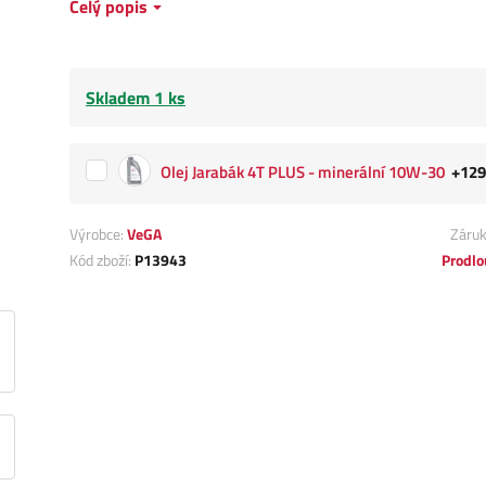
Celý popis
Skladem 1 ks
Olej Jarabák 4T PLUS - minerální 10W-30
+129
Výrobce:
VeGA
Záru
Kód zboží:
P13943
Prodlo