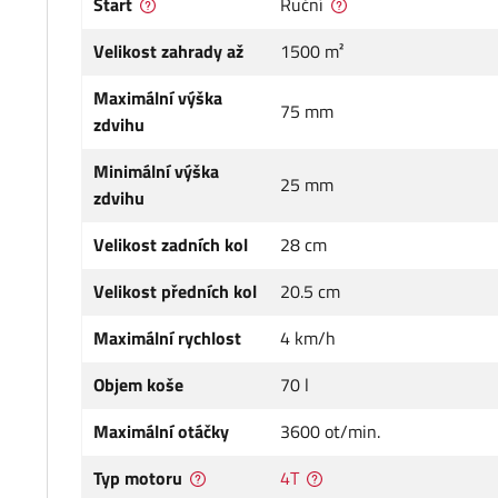
Start
Ruční
Velikost zahrady až
1500 m²
Maximální výška
75 mm
zdvihu
Minimální výška
25 mm
zdvihu
Velikost zadních kol
28 cm
Velikost předních kol
20.5 cm
Maximální rychlost
4 km/h
Objem koše
70 l
Maximální otáčky
3600 ot/min.
Typ motoru
4T