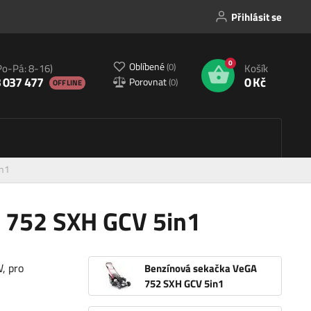
Přihlásit se
0
Oblíbené
(
0
)
Po-Pá: 8-16)
Košík
 037 477
0 Kč
Porovnat
(
0
)
OFFLINE
in1
 752 SXH GCV 5in1
, pro
Benzínová sekačka VeGA
752 SXH GCV 5in1