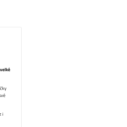
 velké
ačky
své
 i