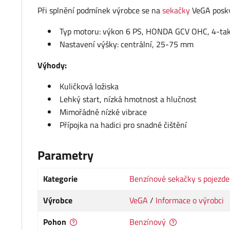
Při splnění podmínek výrobce se na
sekačky
VeGA posky
Typ motoru: výkon 6 PS, HONDA GCV OHC, 4-ta
Nastavení výšky: centrální, 25-75 mm
Výhody:
Kuličková ložiska
Lehký start, nízká hmotnost a hlučnost
Mimořádně nízké vibrace
Přípojka na hadici pro snadné čištění
Parametry
Kategorie
Benzínové sekačky s pojezd
Výrobce
VeGA
/
Informace o výrobci
Pohon
Benzínový