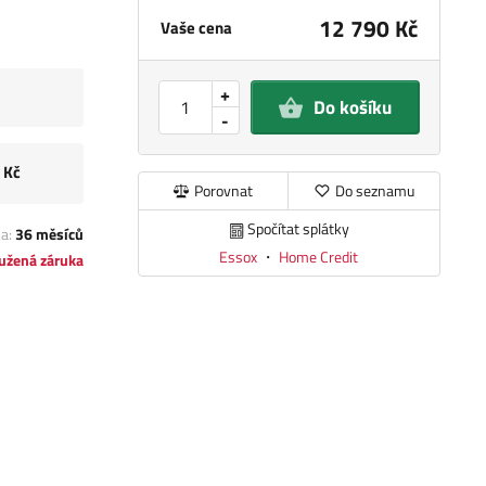
12 790 Kč
Vaše cena
+
Do košíku
-
 Kč
Porovnat
Do seznamu
Spočítat splátky
ka:
36 měsíců
Essox
・
Home Credit
užená záruka