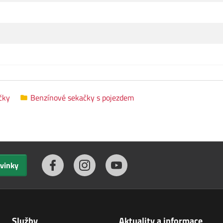
čky
Benzínové sekačky s pojezdem
ovinky
Služby
Aktuality a informace