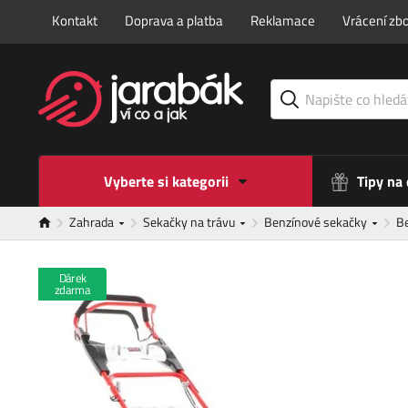
Kontakt
Doprava a platba
Reklamace
Vrácení zbo
Vyberte si kategorii
Tipy na
Zahrada
Sekačky na trávu
Benzínové sekačky
B
Dárek
zdarma