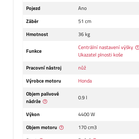
Pojezd
Ano
Záběr
51 cm
Hmotnost
36 kg
Centrální nastavení výšky
Funkce
Ukazatel plnosti koše
Pracovní nástroj
nůž
Výrobce motoru
Honda
Objem palivové
0.9 l
nádrže
Výkon
4400 W
Objem motoru
170 cm3