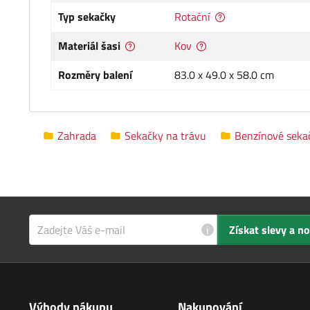
Typ sekačky
Rotační
Materiál šasi
Kov
Rozměry balení
83.0 x 49.0 x 58.0 cm
Zahrada
Sekačky na trávu
Benzínové seka
i
Získat slevy a n
Výhody nákupu
Nakupování