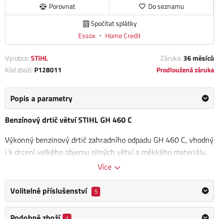
Porovnat
Do seznamu
Spočítat splátky
Essox
・
Home Credit
Výrobce:
STIHL
Záruka:
36 měsíců
Kód zboží:
P128011
Prodloužená záruka
Popis a parametry
Benzínový drtič větví STIHL GH 460 C
Výkonný benzinový drtič zahradního odpadu GH 460 C, vhodný
i k drcení velkého objemu silných větví a měkkého materiálu.
Díky velké násypce ale rychle zpracuje i velké objemy měkkého
Více
zahradního materiálu. S dvoukomorovým systémem,
sendvičovým nožovým ústrojím a bezpečnostním spínačem
Volitelné příslušenství
5
„One Click/One Turn“.
Podobné zboží
1