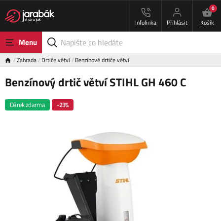
0
Infolinka
Přihlásit
Košík
Menu
Zahrada
Drtiče větví
Benzínové drtiče větví
Benzínový drtič větví STIHL GH 460 C
Dárek zdarma
-23%