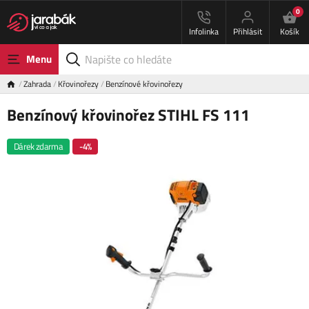
0
Infolinka
Přihlásit
Košík
Menu
Zahrada
Křovinořezy
Benzínové křovinořezy
Benzínový křovinořez STIHL FS 111
Dárek zdarma
-4%