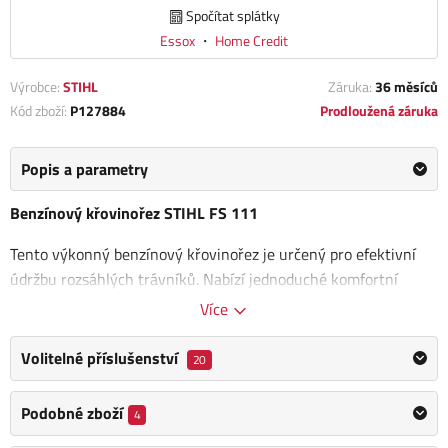
Spočítat splátky
Essox
・
Home Credit
Výrobce:
STIHL
Záruka:
36 měsíců
Kód zboží:
P127884
Prodloužená záruka
Popis a parametry
Benzínový křovinořez STIHL FS 111
Tento výkonný benzínový křovinořez je určený pro efektivní
údržbu rozsáhlých trávníků. Nabízí jednoduché komfortní
startování, ergonomickou rukojeť, ovládací rukojeť s funkčním
Více
tlačítkem Stop,
pohání ho motor 4-MIX s rozšířenou nádrží
pro delší provozní dobu.
Dále je vybaven pevným hnacím
Volitelné příslušenství
20
hřídelem a dvouramenným nosným popruhem.
Podobné zboží
4
Ideální pro středně velké plochy,
tento křovinořez se
vyznačuje robustním hnací hřídelí
, snadným startováním,