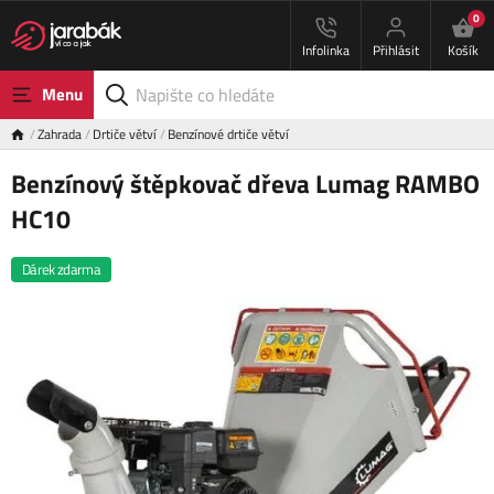
0
Infolinka
Přihlásit
Košík
Menu
Zahrada
Drtiče větví
Benzínové drtiče větví
Benzínový štěpkovač dřeva Lumag RAMBO
HC10
Dárek zdarma