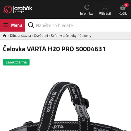
0
Infolinka
Přihlásit
Košík
Menu
Dílna a stavba
Osvětlení
Svítilny a čelovky
Čelovky
Čelovka VARTA H20 PRO 50004631
Dárek zdarma