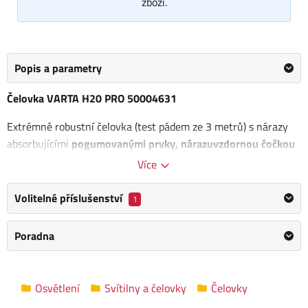
zboží.
Popis a parametry
Čelovka VARTA H20 PRO 50004631
Extrémně robustní čelovka (test pádem ze 3 metrů) s nárazy
absorbujícími
pogumovanými prvky, nárazuvzdornou čočkou
a reflektorem
. Čelovka je
nárazuvzdorná IK08
(IEC 62262) a
Více
odolná vůči prachu a vodě
(IP67).
Volitelné příslušenství
1
2 světelné módy: plný a úsporný
Svítivost 350 lm
Poradna
Dosvit 100 m
Doba výdrže baterií až 23 h
Baterie 3x AAA (Longlife Power jsou součástí)
Osvětlení
Svítilny a čelovky
Čelovky
Výhody: