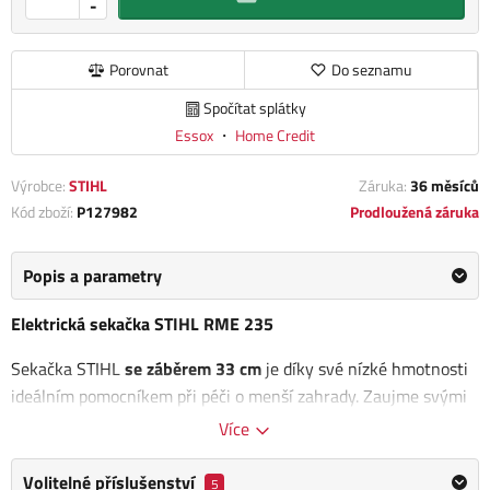
-
Porovnat
Do seznamu
Spočítat splátky
Essox
・
Home Credit
Výrobce:
STIHL
Záruka:
36 měsíců
Kód zboží:
P127982
Prodloužená záruka
Popis a parametry
Elektrická sekačka STIHL RME 235
Sekačka STIHL
se záběrem 33 cm
je díky své nízké hmotnosti
ideálním pomocníkem při péči o menší zahrady. Zaujme svými
kompaktními rozměry a snadnou manévrovatelností.
Více
Výšku sečení lze centrálně nastavit v rozmezí 25-65 mm.
Volitelné příslušenství
5