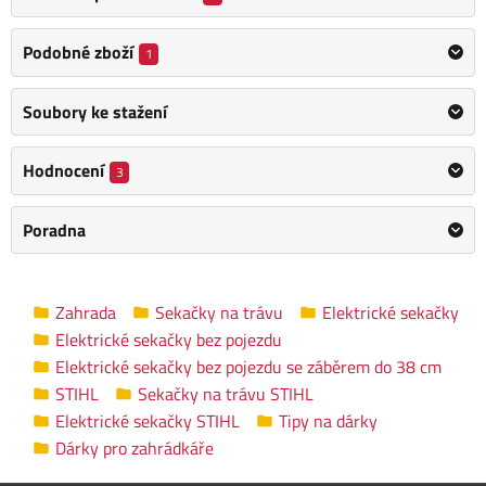
Dvoustupňově výškově nastavitelná rukojeť
pro přizpůsobení
se výšce uživatele a pro pohodlnou práci. Robustní pojezdová
Podobné zboží
1
kola s trakčním vzorkem vynikají dlouhou životností, udržují
stabilní směr při jízdě současně se zachovanou perfektní
Soubory ke stažení
manévrovatelností.
Sběrný koš se díky
sklopnému mechanismu
snadno otevírá a
Hodnocení
3
vyprazdňuje. Lamely nacházející se na bocích koše odvádí
vzduch směrem k zemi a uživatelé jsou chráněni před
Poradna
zvířenými nečistotami.
Šasi: plast odolný vůči nárazům, vysoké teplotě a UV
záření
Zahrada
Sekačky na trávu
Elektrické sekačky
Nastavení výšky sečení: centrální, 5 pozic, 25-60 mm
Elektrické sekačky bez pojezdu
Hodnota vibrací ahw: 1,4 m/s²
Elektrické sekačky bez pojezdu se záběrem do 38 cm
STIHL
Sekačky na trávu STIHL
Výhody:
Elektrické sekačky STIHL
Tipy na dárky
Dárky pro zahrádkáře
Integrovaná madla na přenášení
Aerodynamický nůž s optimálním prouděním vzduchu