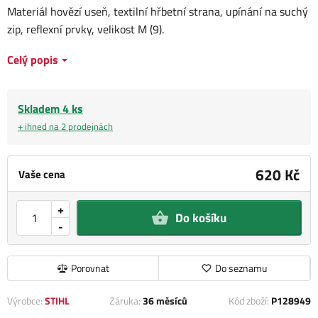
Materiál hovězí useň, textilní hřbetní strana, upínání na suchý
zip, reflexní prvky, velikost M (9).
Celý popis
Skladem 4 ks
+ ihned na 2 prodejnách
620 Kč
Vaše cena
+
Do košíku
-
Porovnat
Do seznamu
Výrobce:
STIHL
Záruka:
36 měsíců
Kód zboží:
P128949