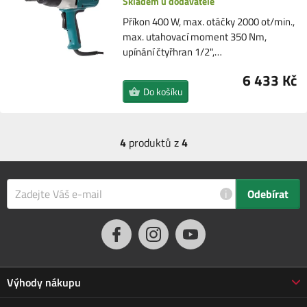
Skladem u dodavatele
Příkon 400 W, max. otáčky 2000 ot/min.,
max. utahovací moment 350 Nm,
upínání čtyřhran 1/2",…
6 433 Kč
Do košíku
4
produktů z
4
i
Odebírat
Výhody nákupu