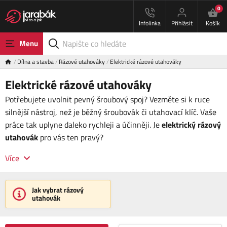
0
Infolinka
Přihlásit
Košík
Menu
Dílna a stavba
Rázové utahováky
Elektrické rázové utahováky
Elektrické rázové utahováky
Potřebujete uvolnit pevný šroubový spoj? Vezměte si k ruce
silnější nástroj, než je běžný šroubovák či utahovací klíč. Vaše
práce tak uplyne daleko rychleji a účinněji. Je
elektrický rázový
utahovák
pro vás ten pravý?
Více
Jak vybrat rázový
utahovák