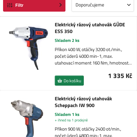
Doporučujeme
Filtr
Elektrický rázový utahovák GÜDE
ESS 350
Skladem 2 ks
Příkon 400 W, otáčky 3200 ot./min.,
počet úderů 4000 min-1, max.
utahovací moment 160 Nm, hmotnost…
1 335 Kč
Do košíku
Elektrický rázový utahovák
Scheppach IW 900
Skladem 1 ks
+ ihned na 1 prodejně
Příkon 900 W, otáčky 2400 ot/min.,
počet úderů 4800 min-1, max.