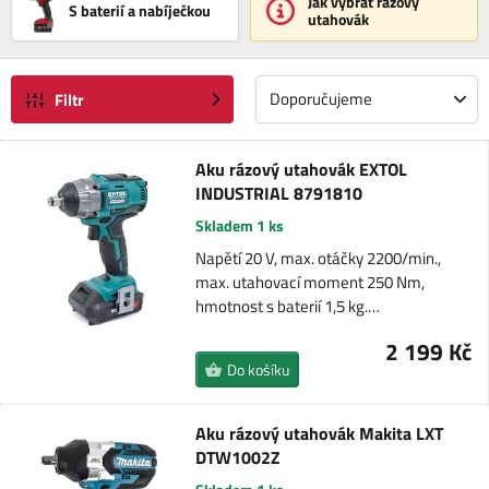
Jak vybrat rázový
S baterií a nabíječkou
utahovák
Doporučujeme
Filtr
Aku rázový utahovák EXTOL
INDUSTRIAL 8791810
Skladem 1 ks
Napětí 20 V, max. otáčky 2200/min.,
max. utahovací moment 250 Nm,
hmotnost s baterií 1,5 kg.…
2 199 Kč
Do košíku
Aku rázový utahovák Makita LXT
DTW1002Z