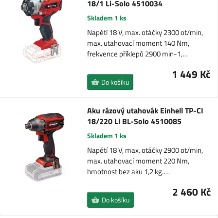
18/1 Li-Solo 4510034
Skladem 1 ks
Napětí 18 V, max. otáčky 2300 ot/min,
max. utahovací moment 140 Nm,
frekvence příklepů 2900 min-1,…
1 449 Kč
Do košíku
Aku rázový utahovák Einhell TP-CI
18/220 Li BL-Solo 4510085
Skladem 1 ks
Napětí 18 V, max. otáčky 2900 ot/min,
max. utahovací moment 220 Nm,
hmotnost bez aku 1,2 kg.…
2 460 Kč
Do košíku