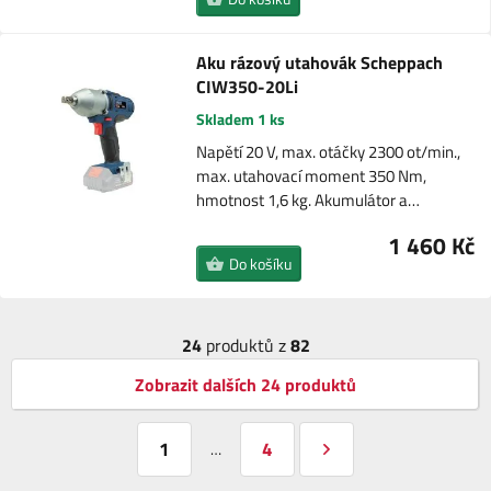
Aku rázový utahovák Scheppach
CIW350-20Li
Skladem 1 ks
Napětí 20 V, max. otáčky 2300 ot/min.,
max. utahovací moment 350 Nm,
hmotnost 1,6 kg. Akumulátor a…
1 460 Kč
Do košíku
24
produktů z
82
Zobrazit dalších 24 produktů
1
4
…