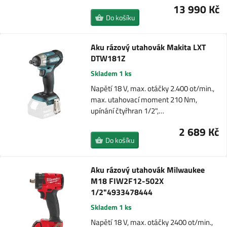
13 990 Kč
Do košíku
Aku rázový utahovák Makita LXT
DTW181Z
Skladem 1 ks
Napětí 18 V, max. otáčky 2.400 ot/min.,
max. utahovací moment 210 Nm,
upínání čtyřhran 1/2",…
2 689 Kč
Do košíku
Aku rázový utahovák Milwaukee
M18 FIW2F12-502X
1/2"4933478444
Skladem 1 ks
Napětí 18 V, max. otáčky 2400 ot/min.,