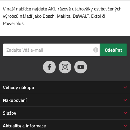
V naší nabídce najdete AKU rázové utahováky osvědvčených
výrobců nářadí jako Bosch, Makita, DeWALT, Extol či
Powerplus.
i
Odebírat
Výhody nákupu
Proč nakupovat u nás
Nakupování
3letá záruka Jarabák
Obchodní podmínky
Služby
Vrácení zboží do 30 dnů
Doprava a platba
Prodloužená záruka
Servis
Aktuality a informace
Vrácení zboží