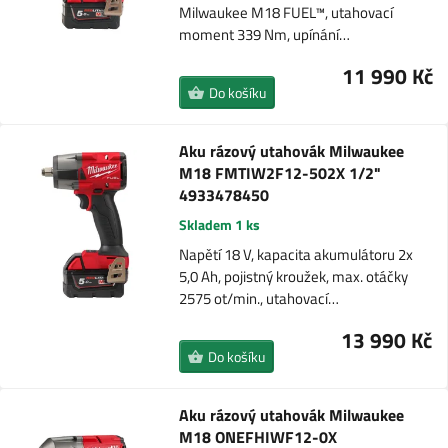
Milwaukee M18 FUEL™, utahovací
moment 339 Nm, upínání…
11 990 Kč
Do košíku
Aku rázový utahovák Milwaukee
M18 FMTIW2F12-502X 1/2"
4933478450
Skladem 1 ks
Napětí 18 V, kapacita akumulátoru 2x
5,0 Ah, pojistný kroužek, max. otáčky
2575 ot/min., utahovací…
13 990 Kč
Do košíku
Aku rázový utahovák Milwaukee
M18 ONEFHIWF12-0X