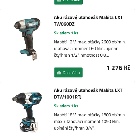
Aku rázový utahovák Makita CXT
TW060DZ
Skladem 1 ks
Napětí 12 V, max. otáčky 2600 ot/min.,
utahovací moment 60 Nm, upínání
čtyřhran 1/2", hmotnost 0,8…
1 276 Kč
Do košíku
Aku rázový utahovák Makita LXT
DTW1001RTJ
Skladem 1 ks
Napětí 18 V, max. otáčky 1800 ot/min.,
max. utahovací moment 1050 Nm,
upínání čtyřhran 3/4",…