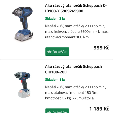
Aku rázový utahovák Scheppach C-
ID180-X 5909245900
Skladem 2 ks
Napětí 20 V, max. otáčky 2800 ot/min,
max. frekvence úderu 3600 min-1, max.
utahovací moment 180 Nm…
999 Kč
Do košíku
Aku rázový utahovák Scheppach
CID180-20Li
Skladem 1 ks
Napětí 20 V, max. otáčky 2800 ot/min.,
max. utahovací moment 180 Nm,
hmotnost 1,2 kg. Akumulátor a…
1 189 Kč
Do košíku