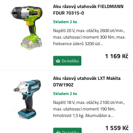
Aku rázový utahovák FIELDMANN
FDUR 70315-0
Skladem 2 ks
Napětí 20 V, max. otáčky 2600 ot/min.,
max. utahovací moment 300 Nm, max.
frekvence úderů 3200 úd…
1 169 Kč
Do košíku
Aku rázový utahovák LXT Makita
DTW190Z
Skladem 2 ks
Napětí 18 V, max. otáčky 2100 ot/min.,
max. utahovací moment 190 Nm,
hmotnost 1,5 kg. Akumulátor a…
1 559 Kč
Do košíku