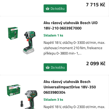
7 715 Kč
Do košíku
Aku rázový utahovák Bosch UID
18V-210 06039E7000
Skladem 1 ks
Napětí 18 V, otáčky 0-3300 ot/min, max.
utahovací moment 210 Nm, frekvence
příklepu 0-3800 min-1,…
2 099 Kč
Do košíku
Aku rázový utahovák Bosch
UniversalImpactDrive 18V-350
0603980304
Skladem 3 ks
Napětí 18 V, otáčky 0-2300 ot/min, max.