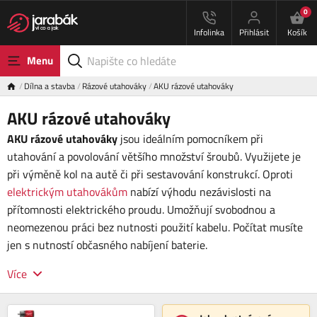
0
Infolinka
Přihlásit
Košík
Menu
Dílna a stavba
Rázové utahováky
AKU rázové utahováky
AKU rázové utahováky
AKU rázové utahováky
jsou ideálním pomocníkem při
utahování a povolování většího množství šroubů. Využijete je
při výměně kol na autě či při sestavování konstrukcí. Oproti
elektrickým utahovákům
nabízí výhodu nezávislosti na
přítomnosti elektrického proudu. Umožňují svobodnou a
neomezenou práci bez nutnosti použití kabelu. Počítat musíte
jen s nutností občasného nabíjení baterie.
Více