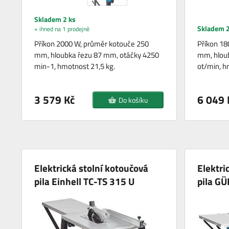
Skladem 2 ks
Skladem 2
+ ihned na 1 prodejně
Příkon 2000 W, průměr kotouče 250
Příkon 18
mm, hloubka řezu 87 mm, otáčky 4250
mm, hlou
min-1, hmotnost 21,5 kg.
ot/min, h
3 579 Kč
6 049 
Do košíku
Elektrická stolní kotoučová
Elektri
pila Einhell TC-TS 315 U
pila G