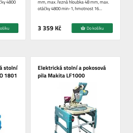
čky 4800
mm, max. řezná hloubka 48 mm, max.
otáčky 4800 min-1, hmotnost 16…
3 359 Kč
ošíku
Do košíku
 stolní
Elektrická stolní a pokosová
FO 1801
pila Makita LF1000