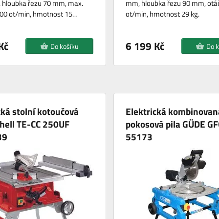
 hloubka řezu 70 mm, max.
mm, hloubka řezu 90 mm, otá
800 ot/min, hmotnost 15…
ot/min, hmotnost 29 kg.
Kč
6 199 Kč
Do košíku
Do k
cká stolní kotoučová
Elektrická kombinovaná
nhell TE-CC 250UF
pokosová pila GÜDE G
39
55173