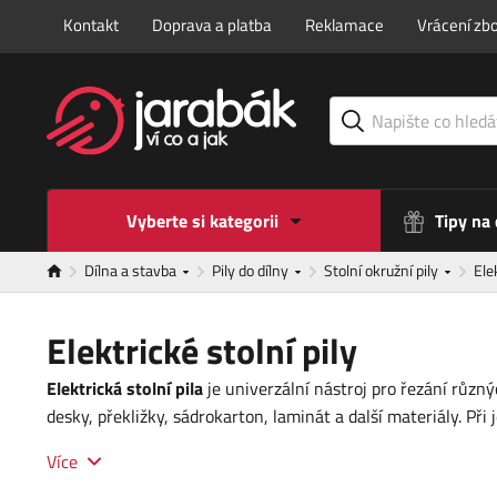
Kontakt
Doprava a platba
Reklamace
Vrácení zbo
Vyberte si kategorii
Tipy na
Dílna a stavba
Pily do dílny
Stolní okružní pily
Ele
Elektrické stolní pily
Elektrická stolní pila
je univerzální nástroj pro řezání růz
desky, překližky, sádrokarton, laminát a další materiály. Při
Více