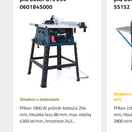
0601B45000
55152
Skladem u
Skladem u dodavatele
dní)
Příkon 1800 W, průměr kotouče 254
Příkon 22
mm, hloubka řezu 80 mm, max. otáčky
mm, hlou
4300 ot/min., hmotnost 24,5…
2800 ot/m