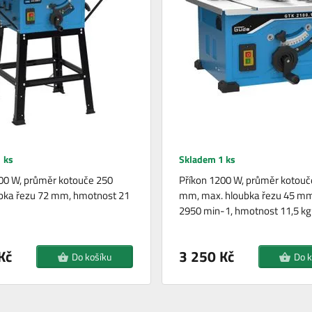
 ks
Skladem 1 ks
00 W, průměr kotouče 250
Příkon 1200 W, průměr kotouč
bka řezu 72 mm, hmotnost 21
mm, max. hloubka řezu 45 mm
2950 min-1, hmotnost 11,5 kg
Kč
3 250 Kč
Do košíku
Do k