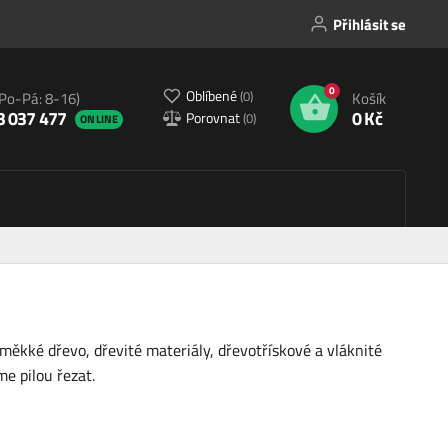
Přihlásit se
0
Oblíbené
(
0
)
(Po-Pá: 8-16)
Košík
3 037 477
0 Kč
Porovnat
(
0
)
ONLINE
i měkké dřevo, dřevité materiály, dřevotřískové a vláknité
me pilou řezat.