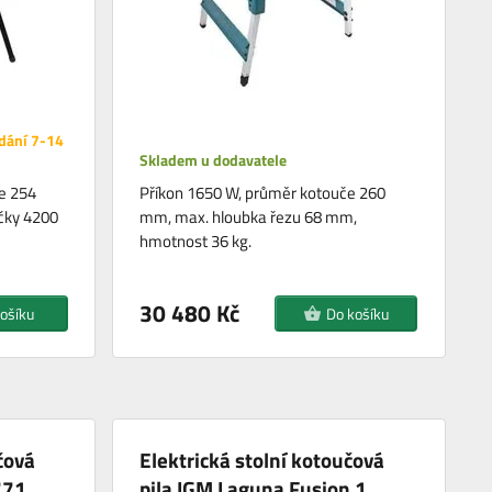
dání 7-14
Skladem u dodavatele
e 254
Příkon 1650 W, průměr kotouče 260
čky 4200
mm, max. hloubka řezu 68 mm,
hmotnost 36 kg.
30 480 Kč
ošíku
Do košíku
čová
Elektrická stolní kotoučová
771
pila IGM Laguna Fusion 1