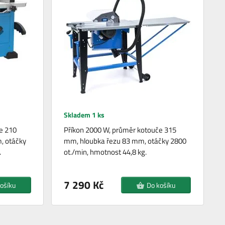
Skladem 1 ks
e 210
Příkon 2000 W, průměr kotouče 315
, otáčky
mm, hloubka řezu 83 mm, otáčky 2800
.
ot./min, hmotnost 44,8 kg.
7 290 Kč
ošíku
Do košíku