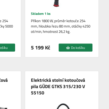
Skladem 1 ks
e 254
Příkon 1800 W, průměr kotouče 254
čky 5000
mm, hloubka řezu 80 mm, otáčky 4250
ot/min, hmotnost 26,2 kg.
5 199 Kč
ošíku
Do košíku
čová
Elektrická stolní kotoučová
pila GÜDE GTKS 315/230 V
55150