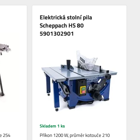
Elektrická stolní pila
Scheppach HS 80
5901302901
Skladem 1 ks
e 254
Příkon 1200 W, průměr kotouče 210