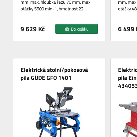
mm, max. hloubka řezu 70 mm, max.
mm, max.
otáčky 5500 min-1, hmotnost 22…
otáčky 4
9 629 Kč
6 499 
Do košíku
Elektrická stolní/pokosová
Elektri
pila GÜDE GFO 1401
pila Ei
43405