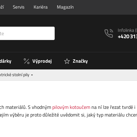
ží
Servis
Kariéra
Magazín
Infolinka
+420 31
 dárky
Výprodej
Značky
ktrické stolní pily
ných materiálů. S vhodným
pilovým kotoučem
na ní lze řezat tvrdé 
 jejím výběru je proto důležité uvědomit si, jaký typ materiálu chce