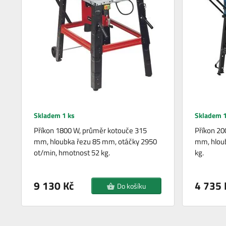
Skladem 1 ks
Skladem 1
Příkon 1800 W, průměr kotouče 315
Příkon 20
mm, hloubka řezu 85 mm, otáčky 2950
mm, hlou
ot/min, hmotnost 52 kg.
kg.
9 130 Kč
4 735 
Do košíku