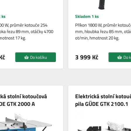
 ks
Skladem 1 ks
00 W, průměr kotouče 254
Příkon 1800 W, průměr kotouč
bka řezu 89 mm, otáčky 4700
mm, hloubka řezu 85 mm, otá
motnost 17 kg.
ot/min, hmotnost 20 kg.
Kč
3 999 Kč
Do košíku
Do k
cká stolní kotoučová
Elektrická stolní kotou
ÜDE GTK 2000 A
pila GÜDE GTK 2100.1