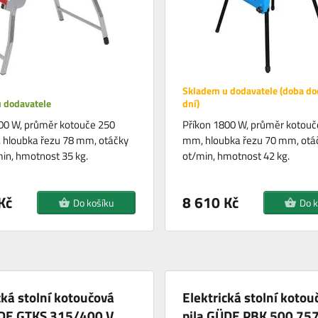
Skladem u dodavatele (doba do
 dodavatele
dní)
00 W, průměr kotouče 250
Příkon 1800 W, průměr kotouč
 hloubka řezu 78 mm, otáčky
mm, hloubka řezu 70 mm, otá
in, hmotnost 35 kg.
ot/min, hmotnost 42 kg.
Kč
8 610 Kč
Do košíku
Do k
cká stolní kotoučová
Elektrická stolní kotou
ÜDE GTKS 315/400 V
pila GÜDE PBK 500 75