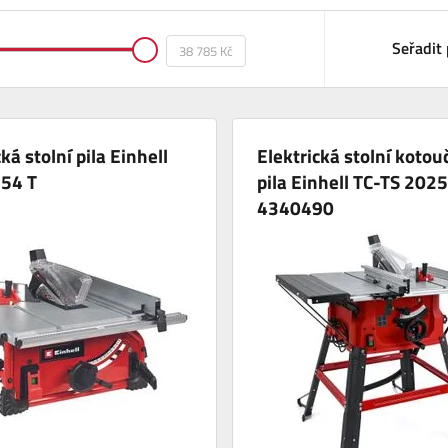
Seřadit 
ká stolní pila Einhell
Elektrická stolní kotou
254 T
pila Einhell TC-TS 202
4340490