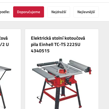
podle:
Doporučujeme
Nejdražší
Nejlevnější
čová
Elektrická stolní kotoučová
5/2 U
pila Einhell TC-TS 2225U
4340515