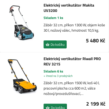
Elektrický vertikutátor Makita
UV3200
Skladem 1 ks
Záběr 32 cm, příkon 1300 W, objem koše
30 l, nožový válec, hmotnost 10,5 kg.
5 480 Kč
Do košíku
Elektrický vertikutátor Riwall PRO
REV 3215
Skladem 6 ks
+ ihned na 3 prodejnách
Záběr 32 cm, příkon 1500 W, koš 40 l,
pracovní plocha cca 600 m2, válce
nožový/provzdušňovací,…
2 199 Kč
Do košíku