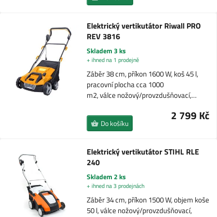
Elektrický vertikutátor Riwall PRO
REV 3816
Skladem 3 ks
+ ihned na 1 prodejně
Záběr 38 cm, příkon 1600 W, koš 45 l,
pracovní plocha cca 1000
m2, válce nožový/provzdušňovací,…
2 799 Kč
Do košíku
Elektrický vertikutátor STIHL RLE
240
Skladem 2 ks
+ ihned na 3 prodejnách
Záběr 34 cm, příkon 1500 W, objem koše
50 l, válce nožový/provzdušňovací,