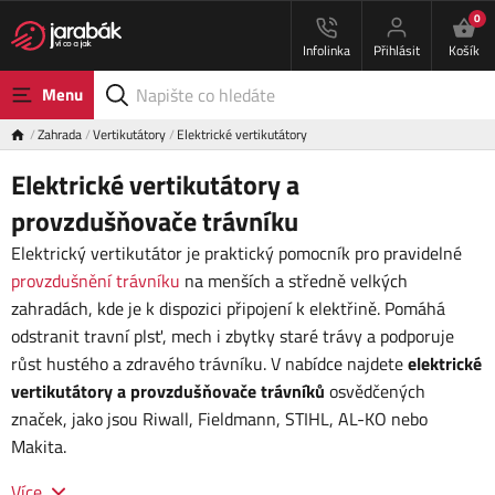
0
Infolinka
Přihlásit
Košík
Menu
Zahrada
Vertikutátory
Elektrické vertikutátory
Elektrické vertikutátory a
provzdušňovače trávníku
Elektrický vertikutátor je praktický pomocník pro pravidelné
provzdušnění trávníku
na menších a středně velkých
zahradách, kde je k dispozici připojení k elektřině. Pomáhá
odstranit travní plsť, mech i zbytky staré trávy a podporuje
růst hustého a zdravého trávníku. V nabídce najdete
elektrické
vertikutátory a provzdušňovače trávníků
osvědčených
značek, jako jsou Riwall, Fieldmann, STIHL, AL-KO nebo
Makita.
Více