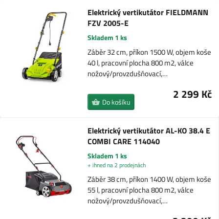
Elektrický vertikutátor FIELDMANN
FZV 2005-E
Skladem 1 ks
Záběr 32 cm, příkon 1500 W, objem koše
40 l, pracovní plocha 800 m2, válce
nožový/provzdušňovací,…
2 299 Kč
Do košíku
Elektrický vertikutátor AL-KO 38.4 E
COMBI CARE 114040
Skladem 1 ks
+ ihned na 2 prodejnách
Záběr 38 cm, příkon 1400 W, objem koše
55 l, pracovní plocha 800 m2, válce
nožový/provzdušňovací,…