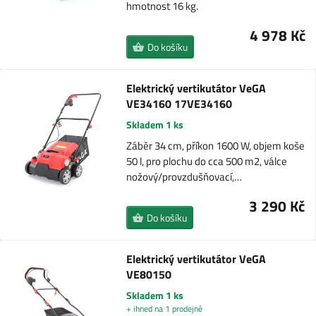
hmotnost 16 kg.
4 978 Kč
Do košíku
Elektrický vertikutátor VeGA
VE34160 17VE34160
Skladem 1 ks
Záběr 34 cm, příkon 1600 W, objem koše
50 l, pro plochu do cca 500 m2, válce
nožový/provzdušňovací,…
3 290 Kč
Do košíku
Elektrický vertikutátor VeGA
VE80150
Skladem 1 ks
+ ihned na 1 prodejně