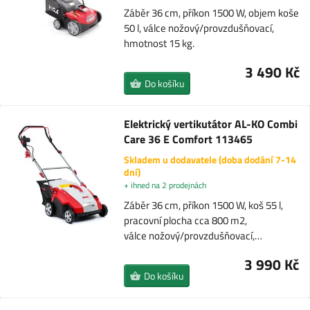
Záběr 36 cm, příkon 1500 W, objem koše
50 l, válce nožový/provzdušňovací,
hmotnost 15 kg.
3 490 Kč
Do košíku
Elektrický vertikutátor AL-KO Combi
Care 36 E Comfort 113465
Skladem u dodavatele (doba dodání 7-14
dní)
+ ihned na 2 prodejnách
Záběr 36 cm, příkon 1500 W, koš 55 l,
pracovní plocha cca 800 m2,
válce nožový/provzdušňovací,…
3 990 Kč
Do košíku