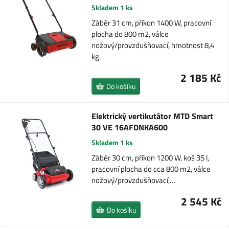
Skladem 1 ks
Záběr 31 cm, příkon 1400 W, pracovní
plocha do 800 m2, válce
nožový/provzdušňovací, hmotnost 8,4
kg.
2 185 Kč
Do košíku
Elektrický vertikutátor MTD Smart
30 VE 16AFDNKA600
Skladem 1 ks
Záběr 30 cm, příkon 1200 W, koš 35 l,
pracovní plocha do cca 800 m2, válce
nožový/provzdušňovací,…
2 545 Kč
Do košíku