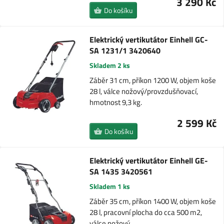
3 290 Kč
Do košíku
Elektrický vertikutátor Einhell GC-
SA 1231/1 3420640
Skladem 2 ks
Záběr 31 cm, příkon 1200 W, objem koše
28 l, válce nožový/provzdušňovací,
hmotnost 9,3 kg.
2 599 Kč
Do košíku
Elektrický vertikutátor Einhell GE-
SA 1435 3420561
Skladem 1 ks
Záběr 35 cm, příkon 1400 W, objem koše
28 l, pracovní plocha do cca 500 m2,
válce nožový…