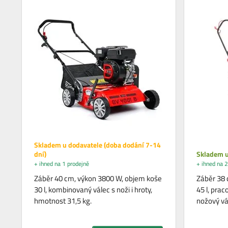
Skladem u dodavatele (doba dodání 7-14
dní)
Skladem u
+ ihned na 1 prodejně
+ ihned na 2
Záběr 40 cm, výkon 3800 W, objem koše
Záběr 38 
30 l, kombinovaný válec s noži i hroty,
45 l, pra
hmotnost 31,5 kg.
nožový v