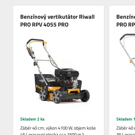
Benzínový vertikutátor Riwall
Benzíno
PRO RPV 4055 PRO
PRO RP
Skladem 2 ks
Skladem 1
Záběr 40 cm, výkon 4100 W, objem koše
Záběr 40 
45 l, pracovní plocha cca 1500 m2,
35 l, pra