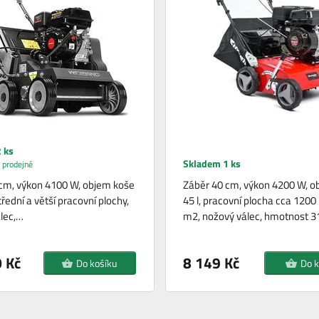
 ks
Skladem 1 ks
 prodejně
cm, výkon 4100 W, objem koše
Záběr 40 cm, výkon 4200 W, o
střední a větší pracovní plochy,
45 l, pracovní plocha cca 1200
lec,…
m2, nožový válec, hmotnost 
 Kč
8 149 Kč
Do košíku
Do k