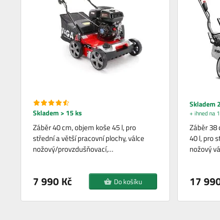
Skladem 2
Skladem > 15 ks
+ ihned na 1
Záběr 40 cm, objem koše 45 l, pro
Záběr 38 
střední a větší pracovní plochy, válce
40 l, pro 
nožový/provzdušňovací,…
nožový vá
7 990 Kč
17 990
Do košíku