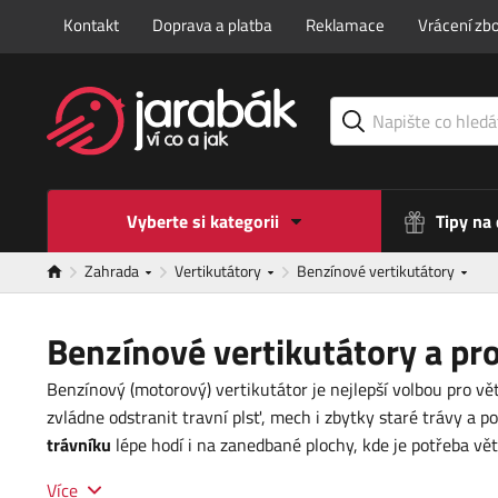
Kontakt
Doprava a platba
Reklamace
Vrácení zbo
Vyberte si kategorii
Tipy na
Zahrada
Vertikutátory
Benzínové vertikutátory
Benzínové vertikutátory a p
Benzínový (motorový) vertikutátor je nejlepší volbou pro vě
zvládne odstranit travní plsť, mech i zbytky staré trávy a p
trávníku
lépe hodí i na zanedbané plochy, kde je potřeba vě
Více