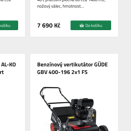
nožový válec, hmotnost…
7 690 Kč
košíku
Do košíku
r AL-KO
Benzínový vertikutátor GÜDE
rt
GBV 400-196 2v1 FS