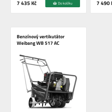
7 435 Kč
7 490 
Do košíku
Benzínový vertikutátor
Weibang WB 517 AC