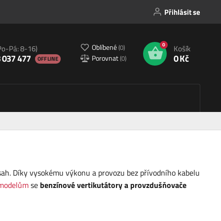
Přihlásit se
0
Oblíbené
(
0
)
Po-Pá: 8-16)
Košík
 037 477
0 Kč
Porovnat
(
0
)
OFFLINE
 zásah. Díky vysokému výkonu a provozu bez přívodního kabelu
modelům
se
benzínové vertikutátory a provzdušňovače