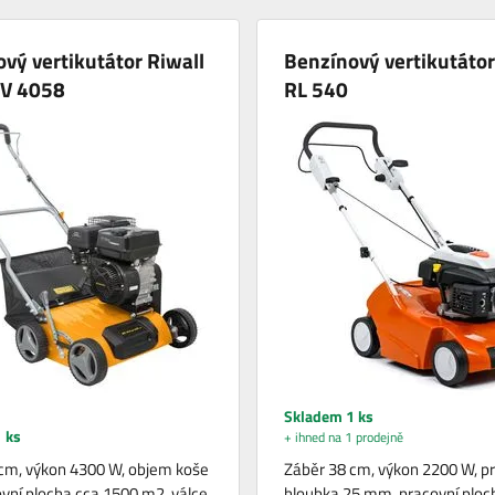
vý vertikutátor Riwall
Benzínový vertikutátor
V 4058
RL 540
Skladem 1 ks
 ks
+ ihned na 1 prodejně
cm, výkon 4300 W, objem koše
Záběr 38 cm, výkon 2200 W, p
covní plocha cca 1500 m2, válce
hloubka 25 mm, pracovní ploc