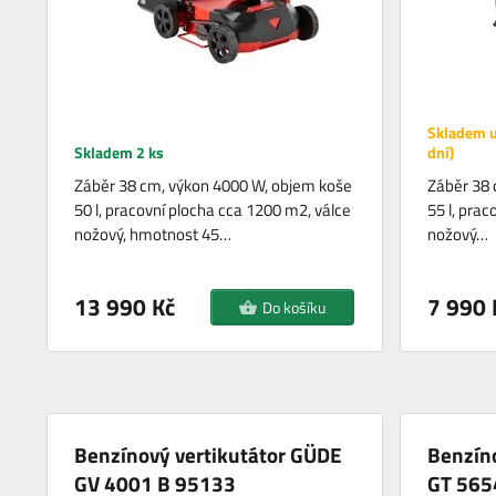
Skladem u
Skladem 2 ks
dní)
Záběr 38 cm, výkon 4000 W, objem koše
Záběr 38 
50 l, pracovní plocha cca 1200 m2, válce
55 l, pra
nožový, hmotnost 45…
nožový…
13 990 Kč
7 990 
Do košíku
Benzínový vertikutátor GÜDE
Benzíno
GV 4001 B 95133
GT 565