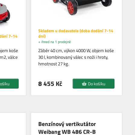
Skladem u dodavatele (doba dodání 7-14
dání 7-14
dní)
+ ihned na 1 prodejně
bjem koše
Záběr 40 cm, výkon 4000 W, objem koše
 m2, válce
30 l, kombinovaný válec s noži i hroty,
hmotnost 27 kg.
8 455 Kč
ošíku
Do košíku
Benzínový vertikutátor
Weibang WB 486 CR-B