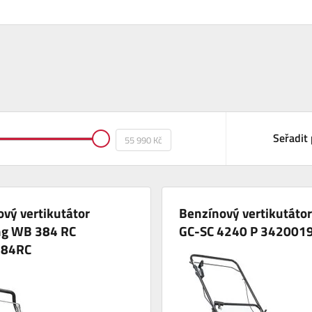
Seřadit 
vý vertikutátor
Benzínový vertikutátor
g WB 384 RC
GC-SC 4240 P 342001
84RC