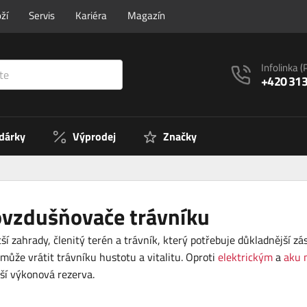
ží
Servis
Kariéra
Magazín
Infolinka
(
+420 313
 dárky
Výprodej
Značky
rovzdušňovače trávníku
tší zahrady, členitý terén a trávník, který potřebuje důkladnější
omůže vrátit trávníku hustotu a vitalitu. Oproti
elektrickým
a
aku 
tší výkonová rezerva.