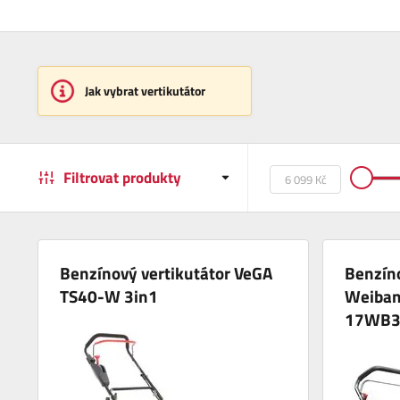
Jak vybrat vertikutátor
Filtrovat produkty
Benzínový vertikutátor VeGA
Benzíno
TS40-W 3in1
Weiban
17WB3