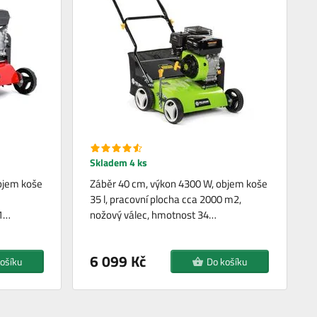
Skladem 4 ks
bjem koše
Záběr 40 cm, výkon 4300 W, objem koše
35 l, pracovní plocha cca 2000 m2,
31…
nožový válec, hmotnost 34…
6 099 Kč
ošíku
Do košíku