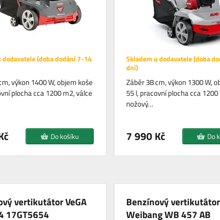
 dodavatele (doba dodání 7-14
Skladem u dodavatele (doba do
dní)
cm, výkon 1400 W, objem koše
Záběr 38 cm, výkon 1300 W, o
covní plocha cca 1200 m2, válce
55 l, pracovní plocha cca 1200
nožový…
Kč
7 990 Kč
Do košíku
Do k
vý vertikutátor VeGA
Benzínový vertikutátor
4 17GT5654
Weibang WB 457 AB