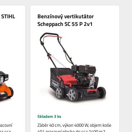
 STIHL
Benzínový vertikutátor
Scheppach SC 55 P 2v1
Skladem 3 ks
racovní
Záběr 40 cm, výkon 4000 W, objem koše
ha cca
40 l, pracovní plocha do cca 1400 m2,