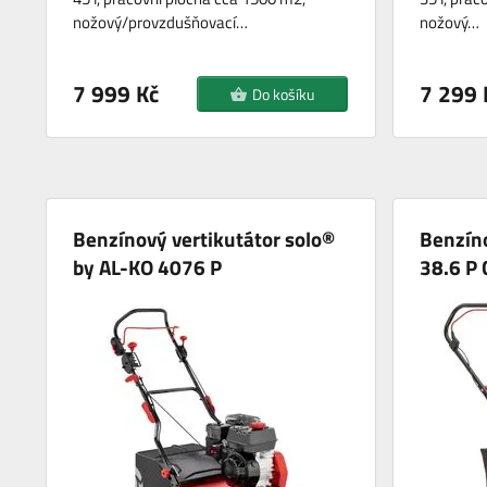
nožový/provzdušňovací…
nožový…
7 999 Kč
7 299 
Do košíku
Benzínový vertikutátor solo®
Benzíno
by AL-KO 4076 P
38.6 P 