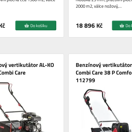
2000 m2, válce nožový,…
Kč
18 896 Kč
Do košíku
Do 
vý vertikutátor AL-KO
Benzínový vertikutáto
Combi Care
Combi Care 38 P Comfo
112799