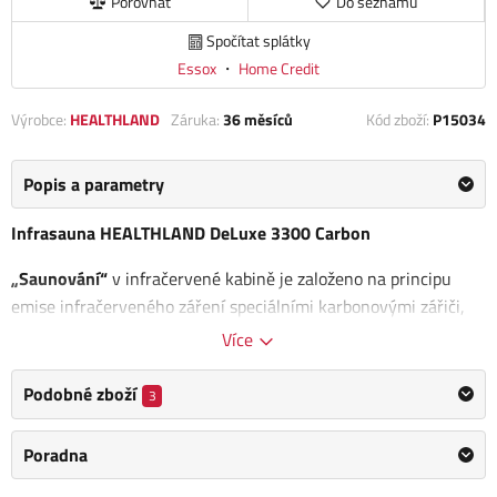
Porovnat
Do seznamu
Spočítat splátky
Essox
・
Home Credit
Výrobce:
HEALTHLAND
Záruka:
36 měsíců
Kód zboží:
P15034
Popis a parametry
Infrasauna HEALTHLAND DeLuxe 3300 Carbon
„Saunování“
v infračervené kabině je založeno na principu
emise infračerveného záření speciálními karbonovými zářiči,
které si nechal patentovat dr. Tadaschi Ishikawa v Japonsku již
Více
v roce 1965. Toto infračervené záření prohřeje tělo hluboko do
svalové tkáně a k intenzivnímu pocení dochází již při teplotě
Podobné zboží
3
okolo 50 °C v prostředí, které nezatěžuje organismus.
Poradna
Po celou dobu pobytu v kabině dýcháte
vzduch o teplotě 20 až
55 °C
, protože 80-90 % vyzařovaného tepla vstřebává vaše