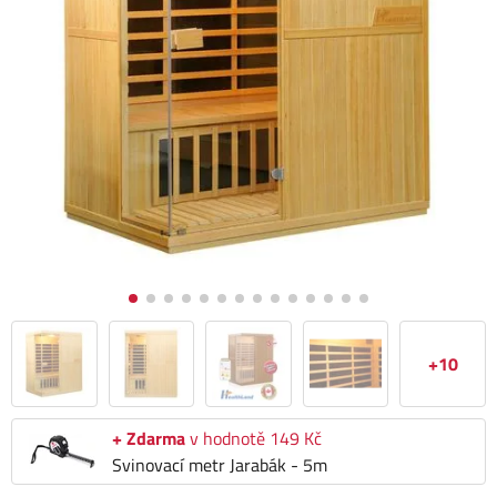
+10
+ Zdarma
v hodnotě 149 Kč
Svinovací metr Jarabák - 5m