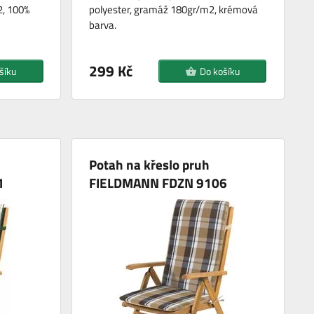
, 100%
polyester, gramáž 180gr/m2, krémová
barva.
299 Kč
šíku
Do košíku
Potah na křeslo pruh
1
FIELDMANN FDZN 9106