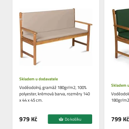
Skladem u dodavatele
Skladem u
Voděodolný, gramáž 180gr/m2, 100%
polyester, krémová barva, rozměry 140
Voděodoln
x 44 x 45 cm.
180gr/m2,
979 Kč
799 Kč
Do košíku