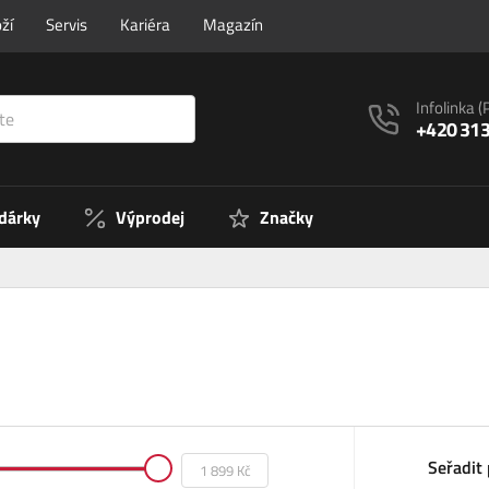
ží
Servis
Kariéra
Magazín
Infolinka
(
+420 313
 dárky
Výprodej
Značky
Seřadit 