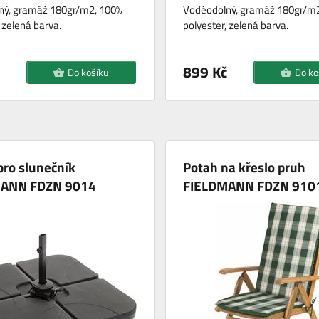
ný, gramáž 180gr/m2, 100%
Voděodolný, gramáž 180gr/m2
, zelená barva.
polyester, zelená barva.
899 Kč
Do košíku
Do ko
pro slunečník
Potah na křeslo pruh
MANN FDZN 9014
FIELDMANN FDZN 910