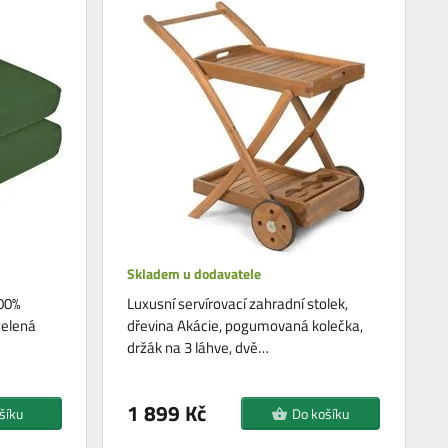
Skladem u dodavatele
100%
Luxusní servírovací zahradní stolek,
zelená
dřevina Akácie, pogumovaná kolečka,
držák na 3 láhve, dvě…
1 899 Kč
šíku
Do košíku