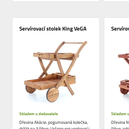
Servírovací stolek King VeGA
Servíro
Skladem u dodavatele
Skladem u
Dřevina Akácie, pogumovaná kolečka,
Dřevina M
držák na 3 láhve. Určeno pro venkovní i
láhve, od