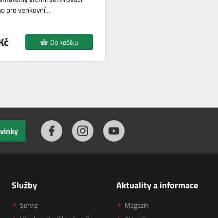
no pro venkovní…
Kč
Do košíku
ovinky
Služby
Aktuality a informace
Servis
Magazín