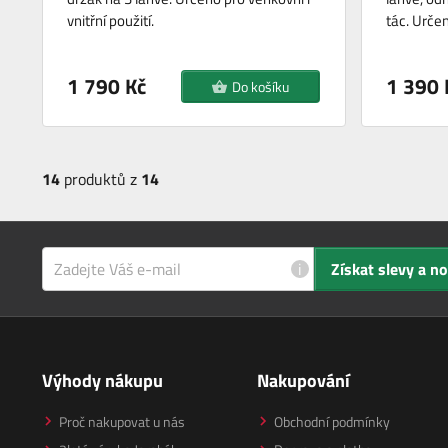
vnitřní použití.
tác. Urče
1 790 Kč
1 390 
Do košíku
14
produktů z
14
i
Získat slevy a n
Výhody nákupu
Nakupování
Proč nakupovat u nás
Obchodní podmínky