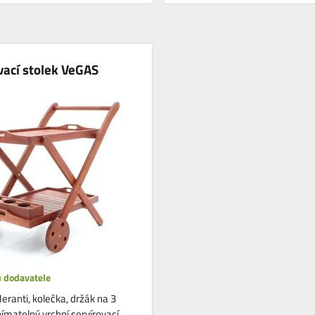
vací stolek VeGAS
 dodavatele
eranti, kolečka, držák na 3
nímatelný vrchní servírovací