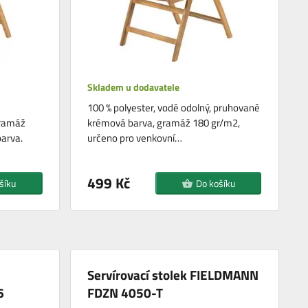
Skladem u dodavatele
100 % polyester, vodě odolný, pruhovaně
gramáž
krémová barva, gramáž 180 gr/m2,
arva.
určeno pro venkovní…
499 Kč
šíku
Do košíku
Servírovací stolek FIELDMANN
6
FDZN 4050-T