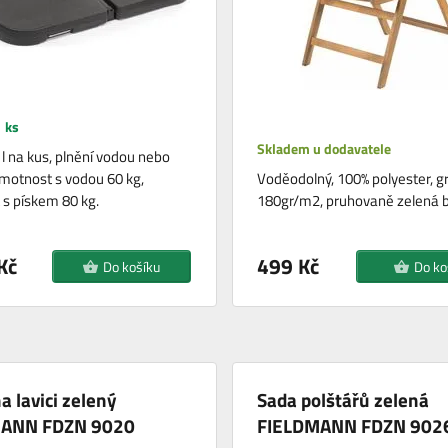
 ks
Skladem u dodavatele
l na kus, plnění vodou nebo
motnost s vodou 60 kg,
Voděodolný, 100% polyester, 
s pískem 80 kg.
180gr/m2, pruhovaně zelená b
Kč
499 Kč
Do košíku
Do ko
a lavici zelený
Sada polštářů zelená
MANN FDZN 9020
FIELDMANN FDZN 902