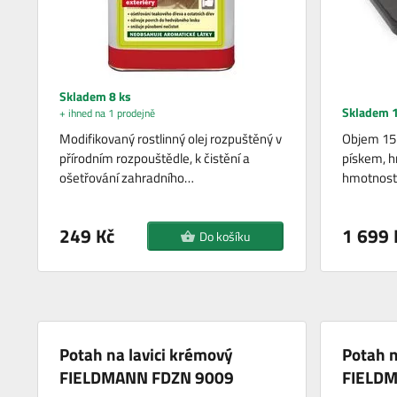
Skladem 8 ks
Skladem 1
+ ihned na 1 prodejně
Modifikovaný rostlinný olej rozpuštěný v
Objem 15 
přírodním rozpouštědle, k čistění a
pískem, h
ošetřování zahradního…
hmotnost 
249 Kč
1 699 
Do košíku
Potah na lavici krémový
Potah n
FIELDMANN FDZN 9009
FIELD