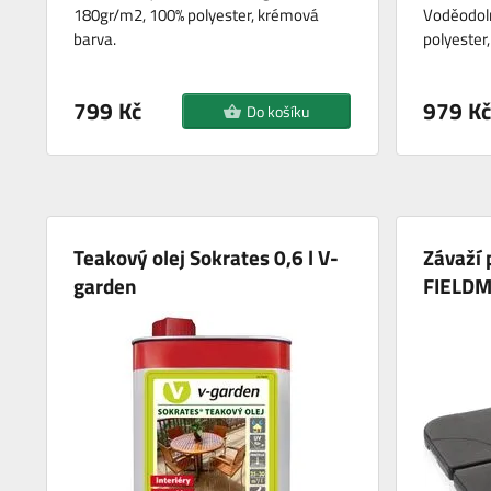
180gr/m2, 100% polyester, krémová
Voděodol
barva.
polyester
799 Kč
979 Kč
Do košíku
Teakový olej Sokrates 0,6 l V-
Závaží 
garden
FIELD