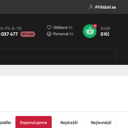
Přihlásit se
0
Oblíbené
(
0
)
Po-Pá: 8-16)
Košík
 037 477
0 Kč
Porovnat
(
0
)
OFFLINE
podle:
Doporučujeme
Nejdražší
Nejlevnější