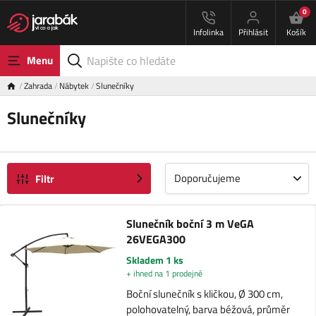
0
Infolinka
Přihlásit
Košík
Menu
Zahrada
Nábytek
Slunečníky
Slunečníky
Doporučujeme
Filtr
Slunečník boční 3 m VeGA
26VEGA300
Skladem 1 ks
+ ihned na 1 prodejně
Boční slunečník s kličkou, Ø 300 cm,
polohovatelný, barva béžová, průměr