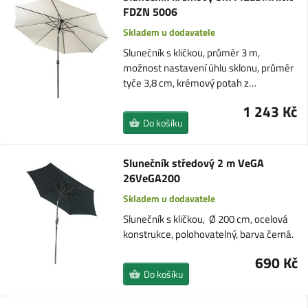
FDZN 5006
Skladem u dodavatele
Slunečník s kličkou, průměr 3 m,
možnost nastavení úhlu sklonu, průměr
tyče 3,8 cm, krémový potah z…
1 243 Kč
Do košíku
Slunečník středový 2 m VeGA
26VeGA200
Skladem u dodavatele
Slunečník s kličkou, Ø 200 cm, ocelová
konstrukce, polohovatelný, barva černá.
690 Kč
Do košíku