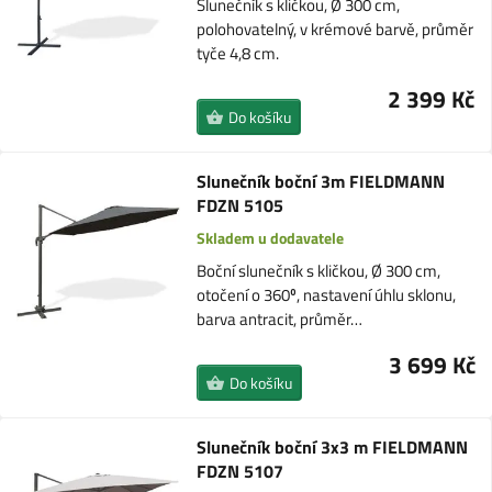
Slunečník s kličkou, Ø 300 cm,
polohovatelný, v krémové barvě, průměr
tyče 4,8 cm.
2 399 Kč
Do košíku
Slunečník boční 3m FIELDMANN
FDZN 5105
Skladem u dodavatele
Boční slunečník s kličkou, Ø 300 cm,
otočení o 360⁰, nastavení úhlu sklonu,
barva antracit, průměr…
3 699 Kč
Do košíku
Slunečník boční 3x3 m FIELDMANN
FDZN 5107