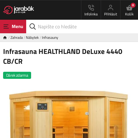
0
Infolinka
Přihlásit
Košík
Menu
Zahrada
Nábytek
Infrasauny
Infrasauna HEALTHLAND DeLuxe 4440
CB/CR
Dárek zdarma