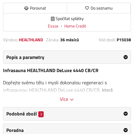
Porovnat
Do seznamu
Spočítat splátky
Essox
・
Home Credit
Výrobce:
HEALTHLAND
Záruka:
36 měsíců
Kód zboží:
P15038
Popis a parametry
Infrasauna HEALTHLAND DeLuxe 4440 CB/CR
Dopřejte svému tělu i mysli dokonalou regeneraci s
infrasaunou HEALTHLAND DeLuxe 4440 CB/CR,
která
propojuje špičkové technologie s luxusním designem.
Tento
Více
model využívá speciální karbonové a keramické zářiče, díky
nimž si můžete užívat hluboké prohřátí svalů a
intenzivní
Podobné zboží
3
pocení již při příjemných teplotách okolo 50 °C
. Infrasauna je
navržena tak, aby byla maximálně šetrná k organismu a
Poradna