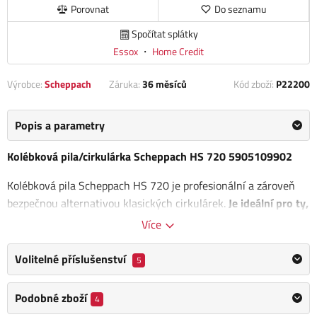
Porovnat
Do seznamu
Spočítat splátky
Essox
・
Home Credit
Výrobce:
Scheppach
Záruka:
36 měsíců
Kód zboží:
P22200
Popis a parametry
Kolébková pila/cirkulárka Scheppach HS 720 5905109902
Kolébková pila Scheppach HS 720 je profesionální a zároveň
bezpečnou alternativou klasických cirkulárek.
Je ideální pro ty,
kteří každoročně potřebují zpracovat velké množství dřeva.
Více
Tato pila není určena pouze pro majitele chat a rodinných
domů, ale své uplatnění najde i u společností zabývajících se
Volitelné příslušenství
5
údržbou zahrad, zpracováním dřeva, prořezáváním stromů či u
farmářů a menších venkovských hospodářství.
Podobné zboží
4