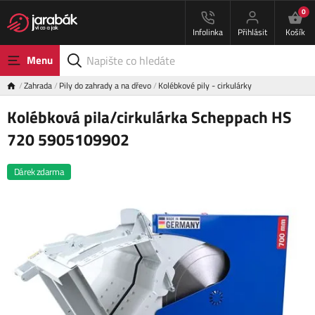
0
Infolinka
Přihlásit
Košík
Menu
Zahrada
Pily do zahrady a na dřevo
Kolébkové pily - cirkulárky
Kolébková pila/cirkulárka Scheppach HS
720 5905109902
Dárek zdarma