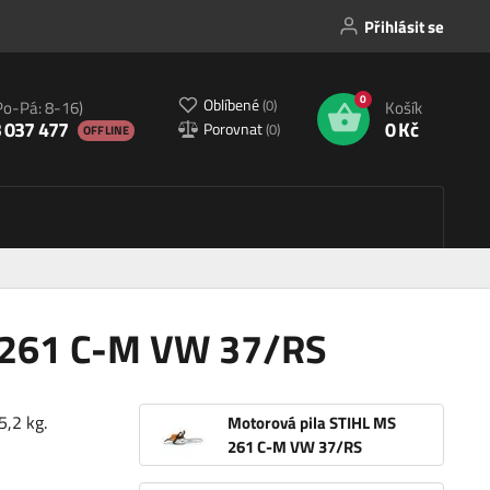
Přihlásit se
0
Oblíbené
(
0
)
Po-Pá: 8-16)
Košík
 037 477
0 Kč
Porovnat
(
0
)
OFFLINE
S 261 C-M VW 37/RS
5,2 kg.
Motorová pila STIHL MS
261 C-M VW 37/RS