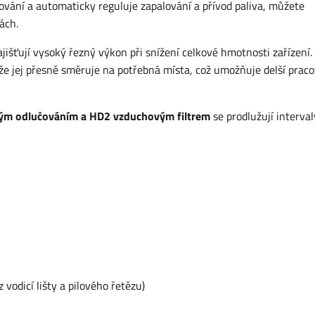
tování a automaticky reguluje zapalování a přívod paliva, můžete
ách.
zajišťují vysoký řezný výkon při snížení celkové hmotnosti zařízení.
 že jej přesně směruje na potřebná místa, což umožňuje delší praco
eným odlučováním a HD2 vzduchovým filtrem
se prodlužují interval
odicí lišty a pilového řetězu)