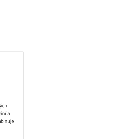
ných
ání a
mbinuje