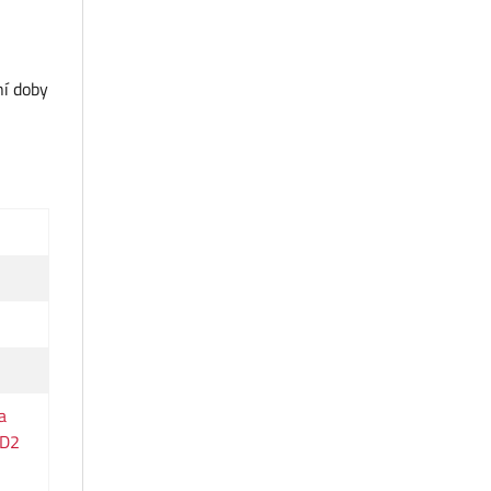
ní doby
a
HD2