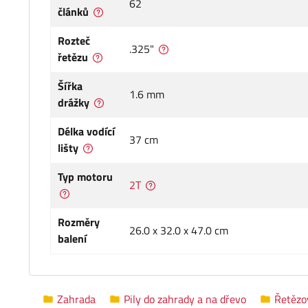
62
článků
Rozteč
.325"
řetězu
Šířka
1.6 mm
drážky
Délka vodící
37 cm
lišty
Typ motoru
2T
Rozměry
26.0 x 32.0 x 47.0 cm
balení
Zahrada
Pily do zahrady a na dřevo
Řetězov