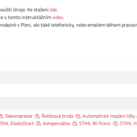
užití stroje. Ke stažení
zde
.
te v tomto instruktážním
videu
dejně v Plzni, ale také telefonicky, nebo emailem během pracov
,
Dekompresor
,
Řetězová brzda
,
Automatické mazání lišty 
TIHL ElastoStart
,
Kompenzátor
,
STIHL M-Tronic
,
STIHL 