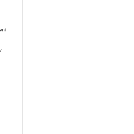
vní
y