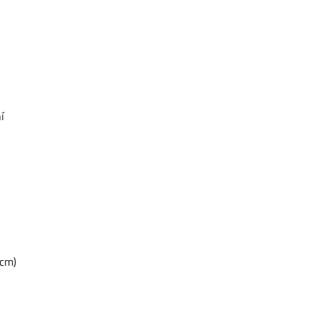
í
 cm)