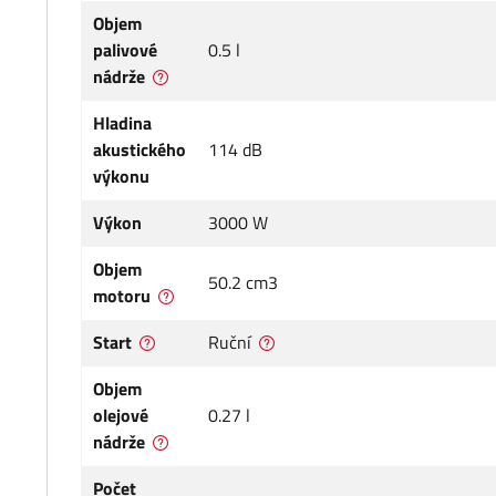
Objem
palivové
0.5 l
nádrže
Hladina
akustického
114 dB
výkonu
Výkon
3000 W
Objem
50.2 cm3
motoru
Start
Ruční
Objem
olejové
0.27 l
nádrže
Počet