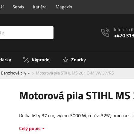
ží
Servis
Kariéra
Magazín
Infolinka
(
+420 313
 dárky
Výprodej
Značky
Benzínové pily
Motorová pila STIHL MS 261 C-M VW 37/RS
Motorová pila STIHL M
Délka lišty 37 cm, výkon 3000 W, řetěz .325", hmotnost 
Celý popis