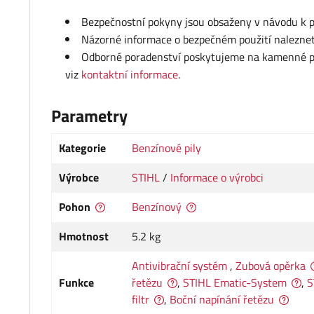
Bezpečnostní pokyny jsou obsaženy v návodu k po
Názorné informace o bezpečném použití nalezne
Odborné poradenství poskytujeme na kamenné pro
viz
kontaktní informace
.
Parametry
Kategorie
Benzínové pily
Výrobce
STIHL
/
Informace o výrobci
Pohon
Benzínový
Hmotnost
5.2 kg
Antivibrační systém
,
Zubová opěrka
Funkce
řetězu
,
STIHL Ematic-System
,
S
filtr
,
Boční napínání řetězu