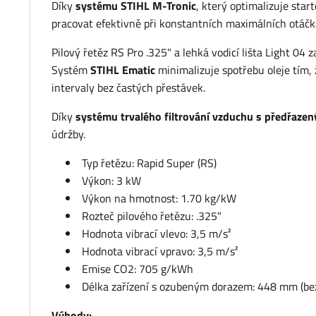
Díky
systému STIHL M-Tronic
, který optimalizuje star
pracovat efektivně při konstantních maximálních otáčk
Pilový řetěz RS Pro .325" a lehká vodicí lišta Light 04 
Systém
STIHL Ematic
minimalizuje spotřebu oleje tím,
intervaly bez častých přestávek.
Díky
systému trvalého filtrování vzduchu s předřaz
údržby.
Typ řetězu: Rapid Super (RS)
Výkon: 3 kW
Výkon na hmotnost: 1.70 kg/kW
Rozteč pilového řetězu: .325"
Hodnota vibrací vlevo: 3,5 m/s²
Hodnota vibrací vpravo: 3,5 m/s²
Emise CO2: 705 g/kWh
Délka zařízení s ozubeným dorazem: 448 mm (bez v
Výhody: