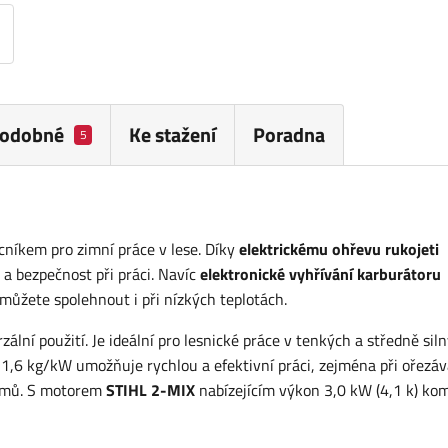
odobné
Ke stažení
Poradna
5
níkem pro zimní práce v lese. Díky
elektrickému ohřevu rukojeti
 a bezpečnost při práci. Navíc
elektronické vyhřívání karburátoru
u můžete spolehnout i při nízkých teplotách.
zální použití. Je ideální pro lesnické práce v tenkých a středně sil
,6 kg/kW umožňuje rychlou a efektivní práci, zejména při ořezáv
romů. S motorem
STIHL 2-MIX
nabízejícím výkon 3,0 kW (4,1 k) ko