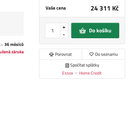
24 311 Kč
Vaše cena
+
Do košíku
-
ka:
36 měsíců
užená záruka
Porovnat
Do seznamu
Spočítat splátky
Essox
・
Home Credit