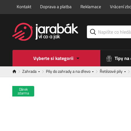
Kontakt
Doprava a platba
Reklamace
Vrácení zbo
Vyberte si kategorii
Tipy na
Zahrada
Pily do zahrady a na dřevo
Řetězové pily
Dárek
zdarma