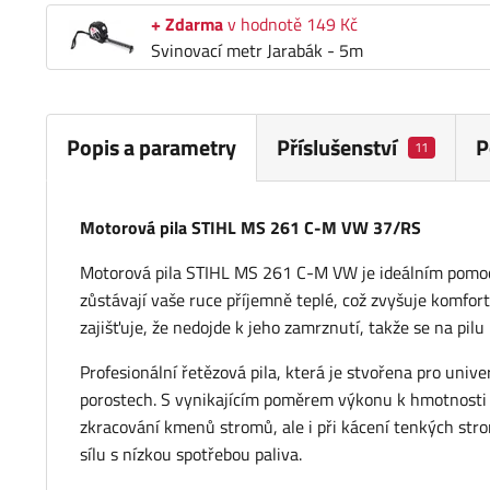
+ Zdarma
v hodnotě 149 Kč
Svinovací metr Jarabák - 5m
Popis a parametry
Příslušenství
P
11
Motorová pila STIHL MS 261 C-M VW 37/RS
Motorová pila STIHL MS 261 C-M VW je ideálním pomoc
zůstávají vaše ruce příjemně teplé, což zvyšuje komfort
zajišťuje, že nedojde k jeho zamrznutí, takže se na pil
Profesionální řetězová pila, která je stvořena pro univer
porostech. S vynikajícím poměrem výkonu k hmotnosti 1
zkracování kmenů stromů, ale i při kácení tenkých st
sílu s nízkou spotřebou paliva.