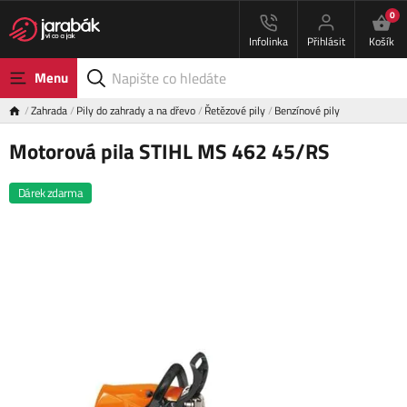
0
Infolinka
Přihlásit
Košík
Menu
Zahrada
Pily do zahrady a na dřevo
Řetězové pily
Benzínové pily
Motorová pila STIHL MS 462 45/RS
Dárek zdarma