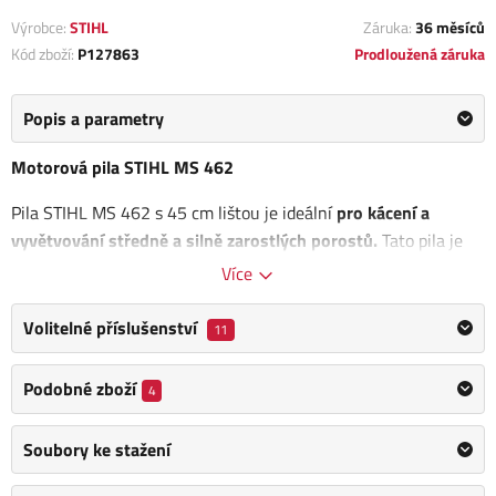
Výrobce:
STIHL
Záruka:
36 měsíců
Kód zboží:
P127863
Prodloužená záruka
Popis a parametry
Motorová pila STIHL MS 462
Pila STIHL MS 462 s 45 cm lištou je ideální
pro kácení a
vyvětvování středně a silně zarostlých porostů.
Tato pila je
standardně vybavena vysokokapacitním olejovým čerpadlem s
Více
možností regulace množství dodávaného oleje pro maximální
efektivitu a HD2 filtrem, který poskytuje vynikající filtrační
Volitelné příslušenství
11
účinnost.
Podobné zboží
4
Dekompresní ventil
při startování snižuje potřebnou tažnou
sílu na startovacím lanku a chrání celý startovací systém
Soubory ke stažení
nářadí. Matice krytu řetězky jištěné proti ztrátě.