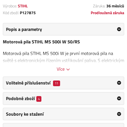
Výrobce:
STIHL
Záruka:
36 měsíců
Kód zboží:
P127875
Prodloužená záruka
Popis a parametry
Motorová pila STIHL MS 500i W 50/RS
Motorová pila STIHL MS 500i W je první motorová pila na
světě s elektronickým řízením vstřikování paliva. S elektrickým
vyhříváním rukojeti
přináší
vynikající výkon pro profesionální
Více
těžbu silných stromů
s neuvěřitelnou lehkostí. Tento výkonný
stroj nabízí razantní akceleraci a výkonové charakteristiky, což
Volitelné příslušenství
11
jej činí ideálním pro kácení, manipulaci a odvětvování.
Podobné zboží
4
Senzory sledují tlak vzduchu, teplotu uvnitř a venku a
předávají tato data řídícímu systému. Díky těmto získaným
Soubory ke stažení
údajům je
řídící jednotka schopna optimálně stanovit nejen
množství paliva, ale také ideální okamžik zážehu.
Dávkování