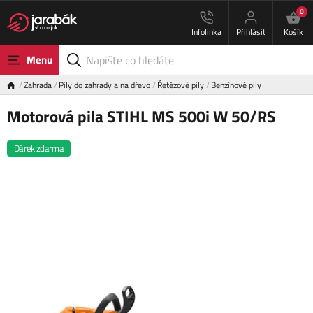
0
Infolinka
Přihlásit
Košík
Menu
Zahrada
Pily do zahrady a na dřevo
Řetězové pily
Benzínové pily
Motorová pila STIHL MS 500i W 50/RS
Dárek zdarma