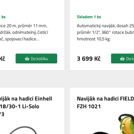
 ks
Skladem 1 ks
ice 20 m, průměr 11 mm,
Automatický naviják, dosah 25
ržák, odnímatelný, čistící
průměr 1/2", 360° rotace bubn
ač, spojovací hadice…
hmotnost 10,5 kg.
Kč
3 699 Kč
Do košíku
Do k
iják na hadici Einhell
Naviják na hadici FIE
18/30-1 Li-Solo
FZH 1021
73