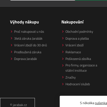
Výhody nákupu
Nakupování
Proč nakupovat u nás
Obchodní podmínky
3letá záruka Jarabák
Doprava a platba
Vrácení zboží do 30 dnů
Vrácení zboží
Prodloužená záruka
Reklamace
Doprava Jarabák
Poškozená zásilka
Pro firmy, organizace a
státní instituce
Značky
Hodnocení služeb
S několika
sušenk
© jarabak.cz