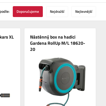
podle:
Doporučujeme
Nejdražší
Nejlevnější
kars XL
Nástěnný box na hadici
Gardena RollUp M/L 18620-
20