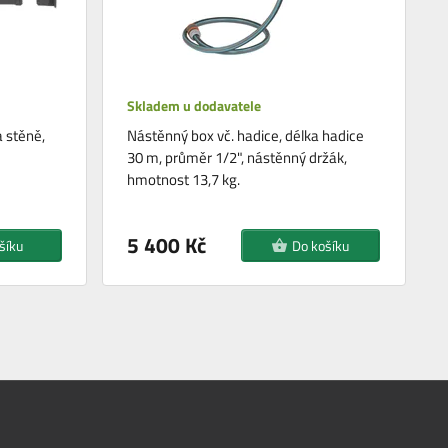
Skladem u dodavatele
 stěně,
Nástěnný box vč. hadice, délka hadice
30 m, průměr 1/2", nástěnný držák,
hmotnost 13,7 kg.
5 400 Kč
šíku
Do košíku