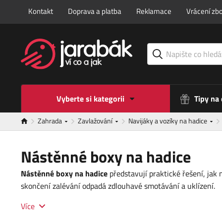
Kontakt
Doprava a platba
Reklamace
Vrácení zbo
Vyberte si kategorii
Tipy na
Zahrada
Zavlažování
Navijáky a vozíky na hadice
Nástěnné boxy na hadice
Nástěnné boxy na hadice
představují praktické řešení, jak
skončení zalévání odpadá zdlouhavé smotávání a uklízení.
Více