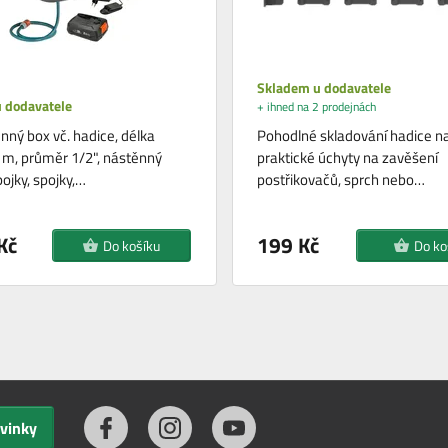
Skladem u dodavatele
 dodavatele
+ ihned na 2 prodejnách
nný box vč. hadice, délka
Pohodlné skladování hadice na
 m, průměr 1/2", nástěnný
praktické úchyty na zavěšení
pojky, spojky,…
postřikovačů, sprch nebo…
Kč
199 Kč
Do košíku
Do ko
ovinky