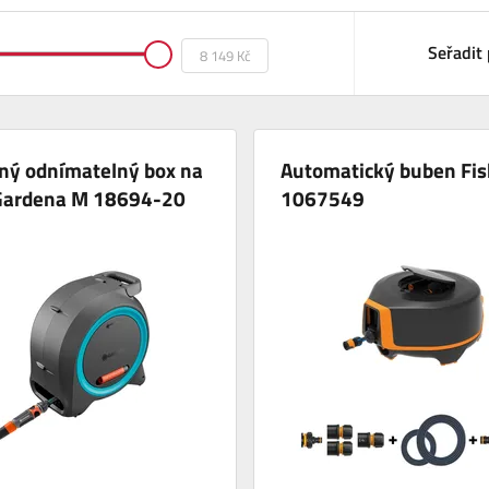
Seřadit 
ný odnímatelný box na
Automatický buben Fis
 Gardena M 18694-20
1067549