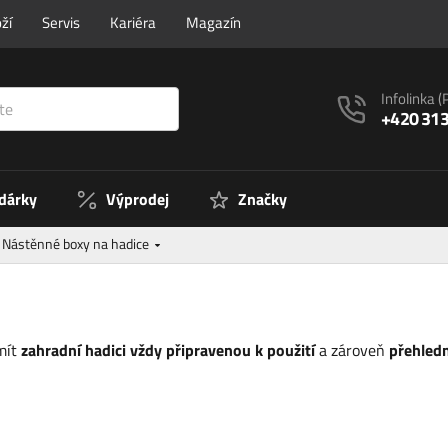
ží
Servis
Kariéra
Magazín
Infolinka
(
+420 313
 dárky
Výprodej
Značky
Nástěnné boxy na hadice
 mít
zahradní hadici vždy připravenou k použití
a zároveň
přehled