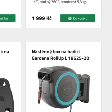
1/2", otočný 360°, hmotnost 5,3 kg.
1 999 Kč
ošíku
Do košíku
ák na
Nástěnný box na hadici
Gardena RollUp L 18625-20