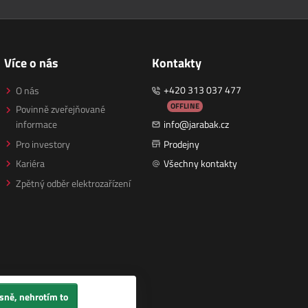
Více o nás
Kontakty
+420 313 037 477
O nás
OFFLINE
Povinně zveřejňované
informace
info@jarabak.cz
Pro investory
Prodejny
Kariéra
Všechny kontakty
Zpětný odběr elektrozařízení
sně, nehrotím to