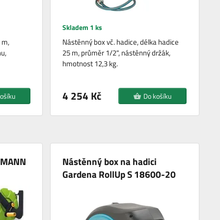
Skladem 1 ks
 m,
Nástěnný box vč. hadice, délka hadice
u,
25 m, průměr 1/2", nástěnný držák,
hmotnost 12,3 kg.
4 254 Kč
ošíku
Do košíku
LDMANN
Nástěnný box na hadici
Gardena RollUp S 18600-20