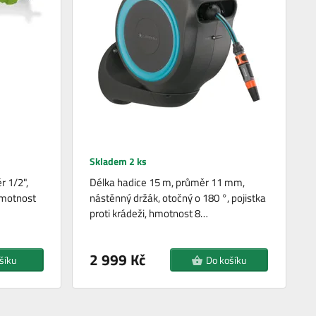
Skladem 2 ks
r 1/2",
Délka hadice 15 m, průměr 11 mm,
hmotnost
nástěnný držák, otočný o 180 °, pojistka
proti krádeži, hmotnost 8…
2 999 Kč
šíku
Do košíku