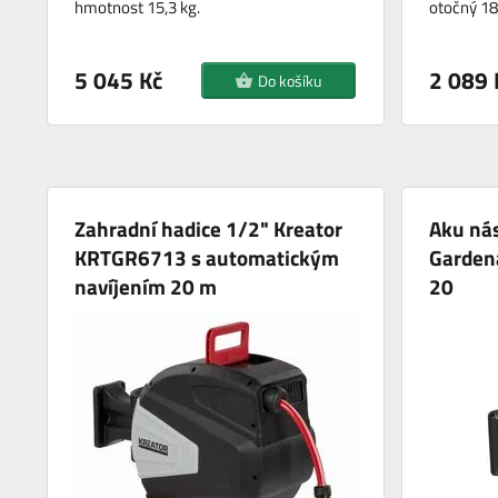
hmotnost 15,3 kg.
otočný 18
5 045 Kč
2 089 
Do košíku
Zahradní hadice 1/2" Kreator
Aku nás
KRTGR6713 s automatickým
Garden
navíjením 20 m
20