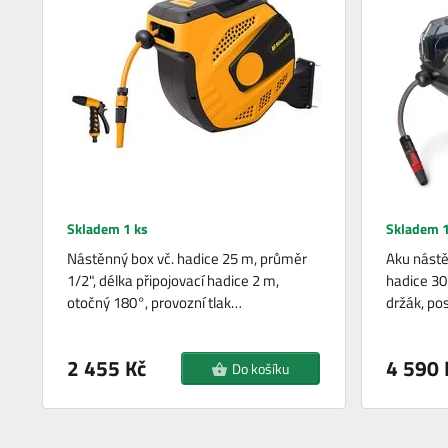
Skladem 1 ks
Skladem 1
Nástěnný box vč. hadice 25 m, průměr
Aku nástě
1/2", délka připojovací hadice 2 m,
hadice 30
otočný 180°, provozní tlak…
držák, po
2 455 Kč
4 590 
Do košíku