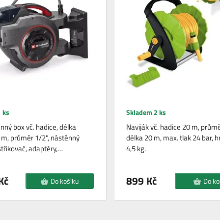
 ks
Skladem 2 ks
nný box vč. hadice, délka
Naviják vč. hadice 20 m, průmě
 m, průměr 1/2", nástěnný
délka 20 m, max. tlak 24 bar, 
střikovač, adaptéry,…
4,5 kg.
Kč
899 Kč
Do košíku
Do ko