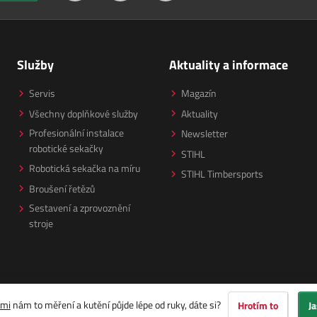
Služby
Aktuality a informace
Servis
Magazín
Všechny doplňkové služby
Aktuality
Profesionální instalace
Newsletter
robotické sekačky
STIHL
Robotická sekačka na míru
STIHL Timbersports
Broušení řetězů
Sestavení a zprovoznění
stroje
ami
nám to měření a kutění půjde lépe od ruky, dáte si?
Hrotím to
Ja