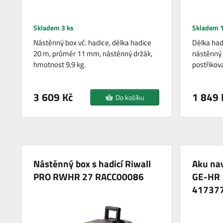
Skladem 3 ks
Skladem 1
Nástěnný box vč. hadice, délka hadice
Délka had
20 m, průměr 11 mm, nástěnný držák,
nástěnný d
hmotnost 9,9 kg.
postřikov
3 609 Kč
1 849 
Do košíku
Nástěnný box s hadicí Riwall
Aku nav
PRO RWHR 27 RACC00086
GE-HR 
41737