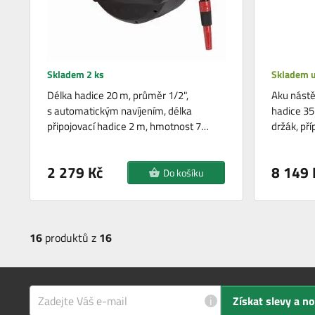
Skladem 2 ks
Skladem u
Délka hadice 20 m, průměr 1/2",
Aku nástě
s automatickým navíjením, délka
hadice 35
připojovací hadice 2 m, hmotnost 7…
držák, pří
2 279 Kč
8 149 
Do košíku
16
produktů z
16
i
Získat slevy a n