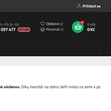
Přihlásit se
0
Oblíbené
(
0
)
Po-Pá: 8-16)
Košík
 037 477
0 Kč
Porovnat
(
0
)
OFFLINE
ně uloženou
. Díky montáži na stěnu šetří místo na zemi a po