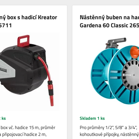
ý box s hadicí Kreator
Nástěnný buben na had
6711
Gardena 60 Classic 26
 ks
Skladem 1 ks
box vč. hadice 15 m, průměr
Pro průměry 1/2", 5/8" a 3/4",
a připojovací hadice 2 m,
kohoutkové přípojky, nástěnný