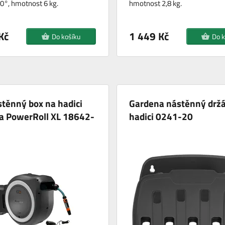
0°, hmotnost 6 kg.
hmotnost 2,8 kg.
Kč
1 449 Kč
Do košíku
Do k
těnný box na hadici
Gardena nástěnný drž
a PowerRoll XL 18642-
hadici 0241-20