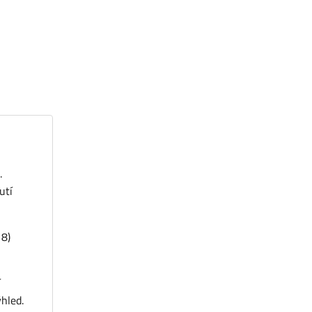
.
utí
18)
í
hled.