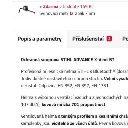
+ Zdarma
v hodnotě 149 Kč
Svinovací metr Jarabák - 5m
Popis a parametry
Příslušenství
P
2
Ochranná souprava STIHL ADVANCE X-Vent BT
Profesionální lesnická helma STIHL s Bluetooth® (dosa
Individuálně nastavitelná ochrana sluchu.
Velmi vysok
nečistot. Odpovídá EN 352, EN 397, EN 1731.
Helma s výbornou ventilací vzduchu a jednoduchých 
107 db(A),
kovová mřížka 70% propustnost
.
Ventilovaná helma s
tenkým profilem a kvalitními chrá
samolepky jsou
viditelné ze všech úhlů
. Pevná kovová 