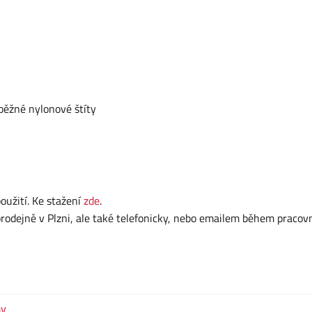
běžné nylonové štíty
užití. Ke stažení
zde
.
dejně v Plzni, ale také telefonicky, nebo emailem během pracov
my