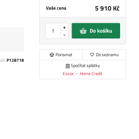
5 910 Kč
Vaše cena
+
Do košíku
-
Porovnat
Do seznamu
oží:
P128718
Spočítat splátky
Essox
・
Home Credit