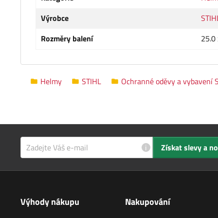
Výrobce
STIH
Rozměry balení
25.0 
Helmy
STIHL
Ochranné oděvy a vybavení 
i
Získat slevy a n
Výhody nákupu
Nakupování