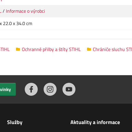
L
/
Informace o výrobci
x 22.0 x 34.0 cm
STIHL
Ochranné přilby a štíty STIHL
Chrániče sluchu ST
ovinky
Služby
Aktuality a informace