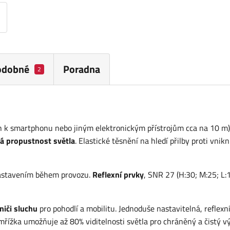
odobné
Poradna
2
h k smartphonu nebo jiným elektronickým přístrojům cca na 10 m)
á propustnost světla
. Elastické těsnění na hledí přilby proti vnikn
nastavením během provozu.
Reflexní prvky
, SNR 27 (H:30; M:25; L:
niči sluchu
pro pohodlí a mobilitu. Jednoduše nastavitelná, reflexn
mřížka umožňuje až 80% viditelnosti světla pro chráněný a čistý vý