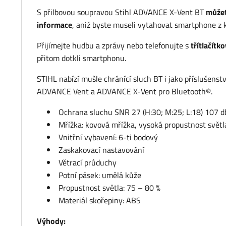
S přilbovou soupravou Stihl ADVANCE X-Vent BT
můžet
informace
, aniž byste museli vytahovat smartphone z 
Přijímejte hudbu a zprávy nebo telefonujte s
třítlačít
přitom dotkli smartphonu.
STIHL nabízí mušle chránící sluch BT i jako příslušen
ADVANCE Vent a ADVANCE X-Vent pro Bluetooth®.
Ochrana sluchu SNR 27 (H:30; M:25; L:18) 107 d
Mřížka: kovová mřížka, vysoká propustnost světl
Vnitřní vybavení: 6-ti bodový
Zaskakovací nastavování
Větrací průduchy
Potní pásek: umělá kůže
Propustnost světla: 75 – 80 %
Materiál skořepiny: ABS
Výhody: