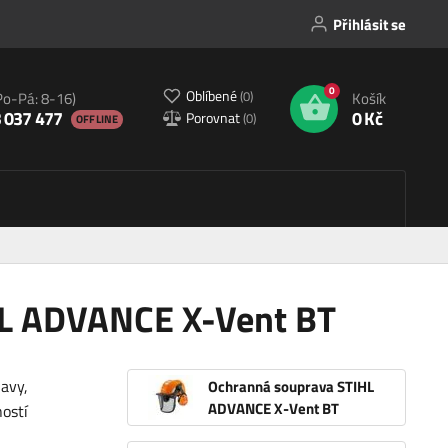
Přihlásit se
0
Oblíbené
(
0
)
Po-Pá: 8-16)
Košík
 037 477
0 Kč
Porovnat
(
0
)
OFFLINE
HL ADVANCE X-Vent BT
avy,
Ochranná souprava STIHL
ADVANCE X-Vent BT
ostí