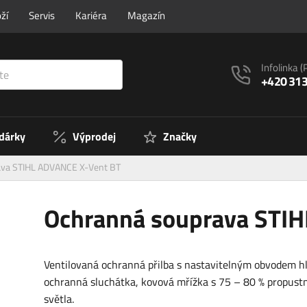
ží
Servis
Kariéra
Magazín
Infolinka
(
+420 313
 dárky
Výprodej
Značky
ava STIHL ADVANCE X-Vent BT
Ochranná souprava STI
Ventilovaná ochranná přilba s nastavitelným obvodem hl
ochranná sluchátka, kovová mřížka s 75 – 80 % propustn
světla.