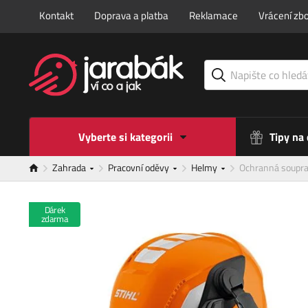
Kontakt
Doprava a platba
Reklamace
Vrácení zbo
Vyberte si kategorii
Tipy na
Zahrada
Pracovní oděvy
Helmy
Ochranná soupr
Dárek
zdarma