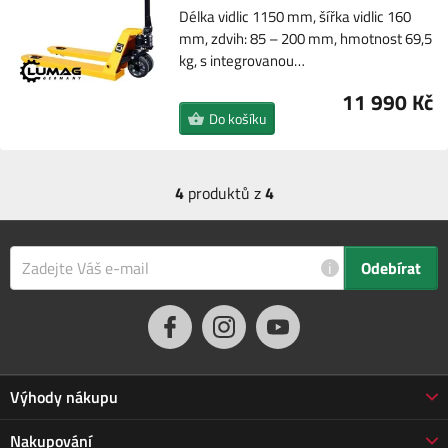
Délka vidlic 1150 mm, šířka vidlic 160
mm, zdvih: 85 – 200 mm, hmotnost 69,5
kg, s integrovanou…
11 990 Kč
Do košíku
4
produktů z
4
i
Odebírat
Výhody nákupu
Proč nakupovat u nás
Nakupování