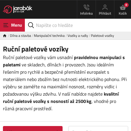
0
Infolinka
Přihlásit
Košík
Menu
Dílna a stavba
Manipulační technika
Vozíky a rudly
Paletové vozíky
Ruční paletové vozíky
Ruční paletové vozíky vám usnadní
pravidelnou manipulaci s
paletami
ve skladech, dílnách i provozech. Jsou ideálním
řešením pro rychlé a bezpečné přemístění europalet s
materiálem nebo zbožím bez nutnosti elektrického pohonu. Při
výběru se zaměřte na maximální nosnost, rozměry vidlic i
požadovanou výšku zdvihu. V naší nabídce najdete
kvalitní
ruční paletové vozíky s nosností až 2500 kg
, vhodné pro
různá pracovní prostředí.