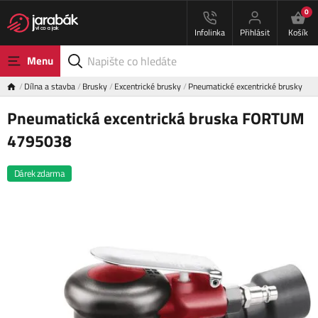
0
Infolinka
Přihlásit
Košík
Menu
Dílna a stavba
Brusky
Excentrické brusky
Pneumatické excentrické brusky
Pneumatická excentrická bruska FORTUM
4795038
Dárek zdarma