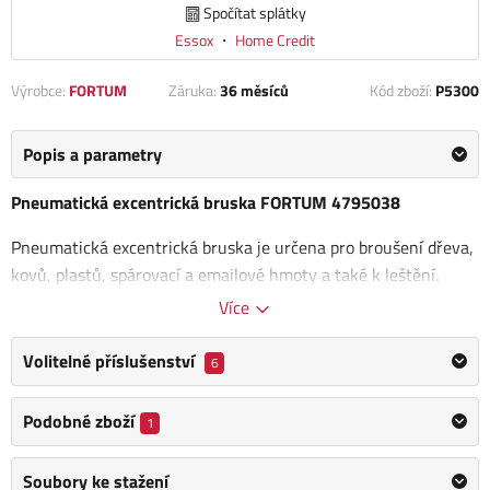
Spočítat splátky
Essox
・
Home Credit
Výrobce:
FORTUM
Záruka:
36 měsíců
Kód zboží:
P5300
Popis a parametry
Pneumatická excentrická bruska FORTUM 4795038
Pneumatická excentrická bruska je určena pro broušení dřeva,
kovů, plastů, spárovací a emailové hmoty a také k leštění.
Součástí brusky je
výstup pro připojení externího odsávání
Více
prachu a regulátor otáček.
Nosič brusného kotouče je vybaven
suchým zipem, který umožňuje rychlou beznástrojovou
Volitelné příslušenství
6
výměnu brusného papíru.
Podobné zboží
1
Excentricita: 5 mm
Spotřeba vzduchu: 226 l/min
Soubory ke stažení
Průměr vsuvky: 1/4"