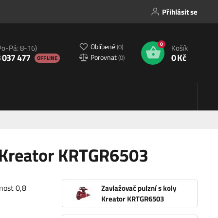
Přihlásit se
0
Oblíbené
(
0
)
Po-Pá: 8-16)
Košík
 037 477
0 Kč
Porovnat
(
0
)
OFFLINE
y Kreator KRTGR6503
nost 0,8
Zavlažovač pulzní s koly
Kreator KRTGR6503