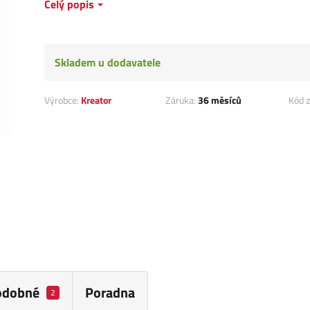
Celý popis
Skladem u dodavatele
Výrobce:
Kreator
Záruka:
36 měsíců
Kód z
odobné
Poradna
2