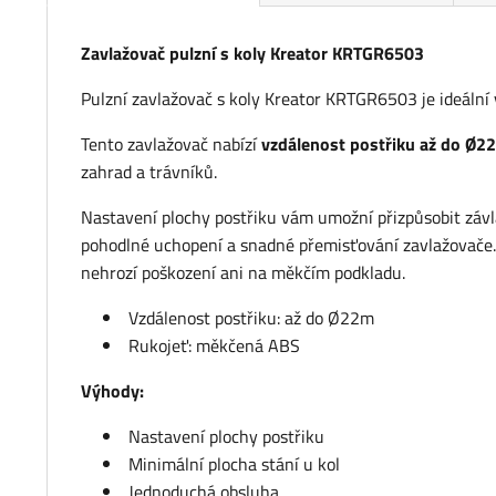
Zavlažovač pulzní s koly Kreator KRTGR6503
Pulzní zavlažovač s koly Kreator KRTGR6503 je ideální 
Tento zavlažovač nabízí
vzdálenost postřiku až do Ø2
zahrad a trávníků.
Nastavení plochy postřiku vám umožní přizpůsobit závl
pohodlné uchopení a snadné přemisťování zavlažovače
nehrozí poškození ani na měkčím podkladu.
Vzdálenost postřiku: až do Ø22m
Rukojeť: měkčená ABS
Výhody:
Nastavení plochy postřiku
Minimální plocha stání u kol
Jednoduchá obsluha