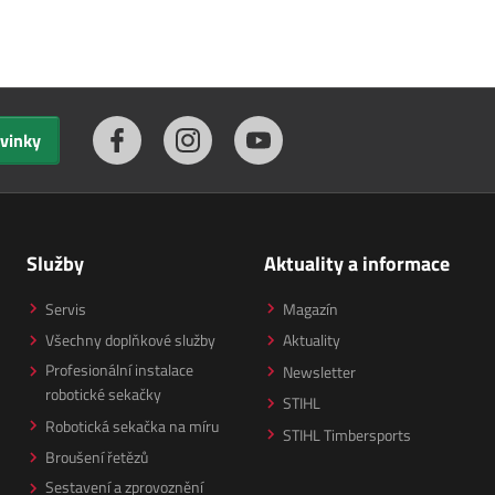
ovinky
Služby
Aktuality a informace
Servis
Magazín
Všechny doplňkové služby
Aktuality
Profesionální instalace
Newsletter
robotické sekačky
STIHL
Robotická sekačka na míru
STIHL Timbersports
Broušení řetězů
Sestavení a zprovoznění