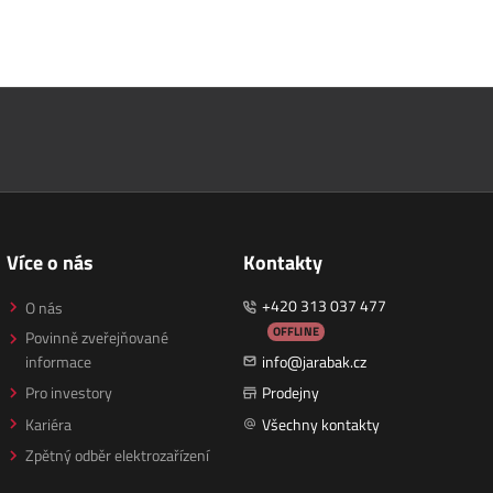
Více o nás
Kontakty
+420 313 037 477
O nás
OFFLINE
Povinně zveřejňované
informace
info@jarabak.cz
Pro investory
Prodejny
Kariéra
Všechny kontakty
Zpětný odběr elektrozařízení