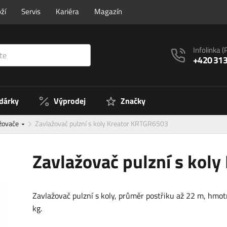
ží
Servis
Kariéra
Magazín
Infolinka
(
+420 313
 dárky
Výprodej
Značky
ažovače
Zavlažovač pulzní s koly Kreator KRTGR6503
Zavlažovač pulzní s kol
Zavlažovač pulzní s koly, průměr postřiku až 22 m, hmot
kg.