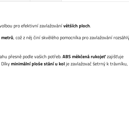
volbou pro efektivní zavlažování
větších ploch
.
2 metrů
, což z něj činí skvělého pomocníka pro zavlažování rozsáhl
ahu přesně podle vašich potřeb.
ABS měkčená rukojeť
zajišťuje
. Díky
minimální ploše stání u kol
je zavlažovač šetrný k trávníku,