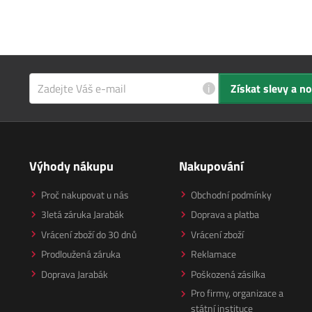
i
Získat slevy a n
Výhody nákupu
Nakupování
Proč nakupovat u nás
Obchodní podmínky
3letá záruka Jarabák
Doprava a platba
Vrácení zboží do 30 dnů
Vrácení zboží
Prodloužená záruka
Reklamace
Doprava Jarabák
Poškozená zásilka
Pro firmy, organizace a
státní instituce