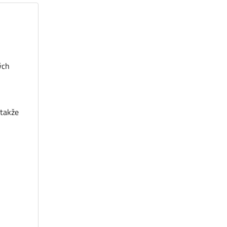
ých
 takže