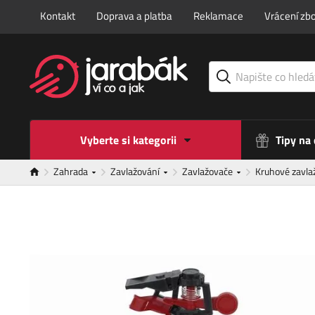
Kontakt
Doprava a platba
Reklamace
Vrácení zbo
Vyberte si kategorii
Tipy na
Zahrada
Zavlažování
Zavlažovače
Kruhové zavl