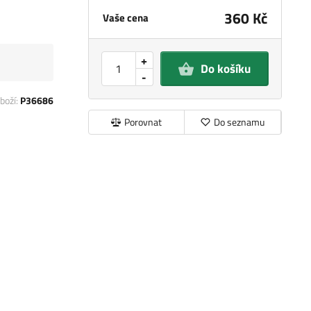
360 Kč
Vaše cena
+
Do košíku
-
boží:
P36686
Porovnat
Do seznamu