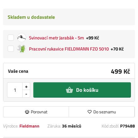
Skladem u dodavatele
Svinovací metr Jarabák - 5m
+99 Kč
Pracovní rukavice FIELDMANN FZO 5010
+70 Kč
499 Kč
Vaše cena
+
Do košíku
-
Porovnat
Do seznamu
Výrobce:
Fieldmann
Záruka:
36 měsíců
Kód zboží:
P79488