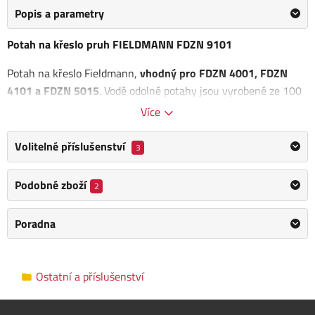
Popis a parametry
Potah na křeslo pruh FIELDMANN FDZN 9101
Potah na křeslo Fieldmann,
vhodný pro FDZN 4001, FDZN
4101 a FDZN 5015
. Vodě odolné potahy jsou vyrobené ze 100
% polyesteru.
Více
Barevné provedení: pruhovaně zelená barva
Volitelné příslušenství
3
Gramáž 180 gr/m2
Vodě odolný
Podobné zboží
2
Určeno pro venkovní použití
Rozměry:
Poradna
Délka sedáku: 42 cm
Délka zádové opěrky: 68 cm
Ostatní a příslušenství
Šířka: 45 cm
Tloušťka: 5 cm