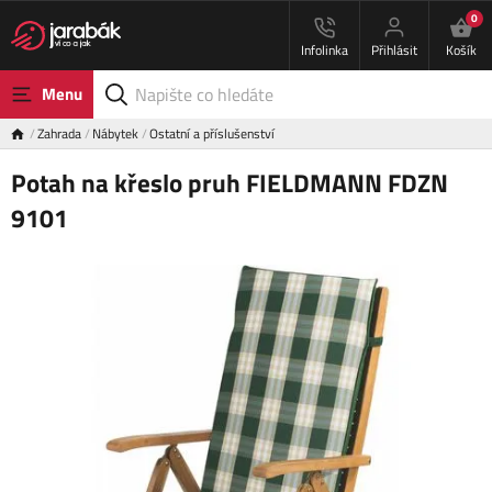
0
Infolinka
Přihlásit
Košík
Menu
Zahrada
Nábytek
Ostatní a příslušenství
Potah na křeslo pruh FIELDMANN FDZN
9101