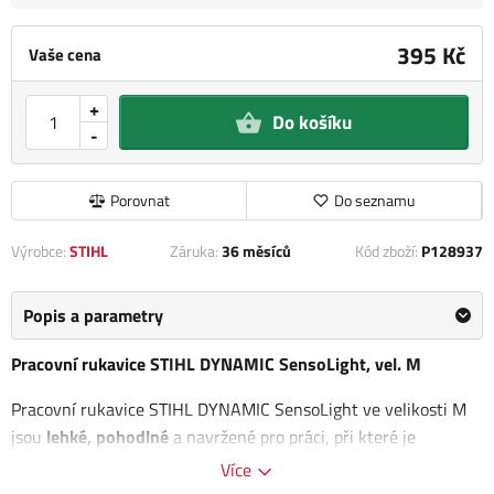
395 Kč
Vaše cena
+
Do košíku
-
Porovnat
Do seznamu
Výrobce:
STIHL
Záruka:
36 měsíců
Kód zboží:
P128937
Popis a parametry
Pracovní rukavice STIHL DYNAMIC SensoLight, vel. M
Pracovní rukavice STIHL DYNAMIC SensoLight ve velikosti M
jsou
lehké, pohodlné
a navržené pro práci, při které je
důležitý
pevný úchop a citlivost v prstech
. Díky dobře
Více
padnoucímu střihu umožňují profesionálním i soukromým