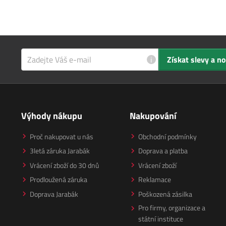
i
Získat slevy a n
Výhody nákupu
Nakupování
Proč nakupovat u nás
Obchodní podmínky
3letá záruka Jarabák
Doprava a platba
Vrácení zboží do 30 dnů
Vrácení zboží
Prodloužená záruka
Reklamace
Doprava Jarabák
Poškozená zásilka
Pro firmy, organizace a
státní instituce