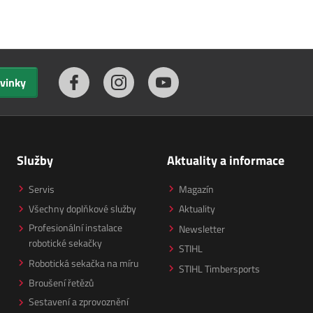
ovinky
Služby
Aktuality a informace
Servis
Magazín
Všechny doplňkové služby
Aktuality
Profesionální instalace
Newsletter
robotické sekačky
STIHL
Robotická sekačka na míru
STIHL Timbersports
Broušení řetězů
Sestavení a zprovoznění