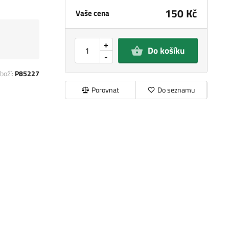
150 Kč
Vaše cena
+
Do košíku
-
boží:
P85227
Porovnat
Do seznamu