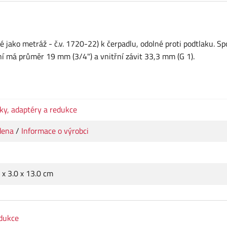
 jako metráž - č.v. 1720-22) k čerpadlu, odolné proti podtlaku. Sp
ní má průměr 19 mm (3/4") a vnitřní závit 33,3 mm (G 1).
ky, adaptéry a redukce
dena
/
Informace o výrobci
"
 x 3.0 x 13.0 cm
edukce