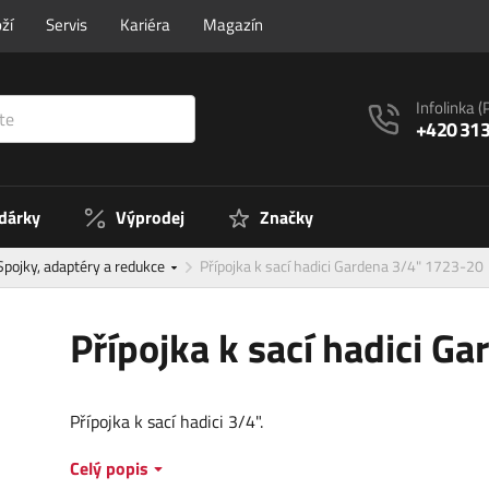
ží
Servis
Kariéra
Magazín
Infolinka
(
+420 313
 dárky
Výprodej
Značky
Spojky, adaptéry a redukce
Přípojka k sací hadici Gardena 3/4" 1723-20
Přípojka k sací hadici G
Přípojka k sací hadici 3/4".
Celý popis