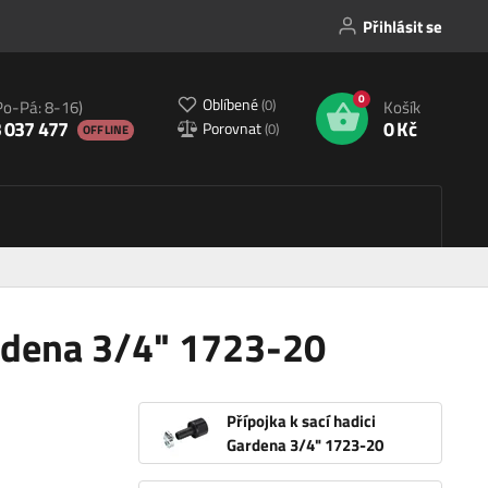
Přihlásit se
0
Oblíbené
(
0
)
Po-Pá: 8-16)
Košík
 037 477
0 Kč
Porovnat
(
0
)
OFFLINE
ardena 3/4" 1723-20
Přípojka k sací hadici
Gardena 3/4" 1723-20