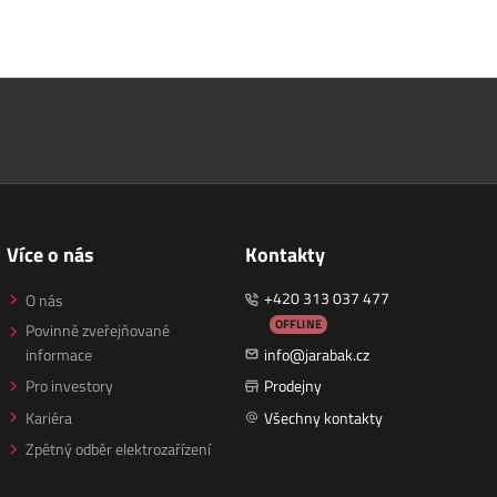
Více o nás
Kontakty
+420 313 037 477
O nás
OFFLINE
Povinně zveřejňované
informace
info@jarabak.cz
Pro investory
Prodejny
Kariéra
Všechny kontakty
Zpětný odběr elektrozařízení