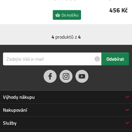
456 Kč
Do košíku
4
produktů z
4
i
Odebírat
Výhody nákupu
Proč nakupovat u nás
Nakupování
3letá záruka Jarabák
Obchodní podmínky
Služby
Vrácení zboží do 30 dnů
Doprava a platba