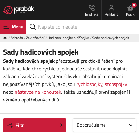
0
Infolinka
Přihlásit
Košík
Menu
Zahrada
Zavlažování
Hadicové spojky a přípojky
Sady hadicových spojek
Sady hadicových spojek
Sady hadicových spojek
představují praktické řešení pro
každého, kdo chce rychle a jednoduše sestavit nebo doplnit
základní zavlažovací systém. Obvykle obsahují kombinaci
nejpoužívanějších prvků, jako jsou
rychlospojky
,
stopspojky
nebo
nástavce na kohoutek
, takže usnadňují první zapojení i
výměnu opotřebených dílů.
Doporučujeme
Filtr