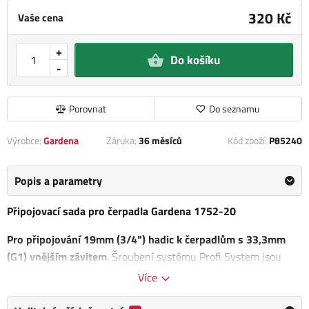
320 Kč
Vaše cena
+
Do košíku
-
Porovnat
Do seznamu
Výrobce:
Gardena
Záruka:
36 měsíců
Kód zboží:
P85240
Popis a parametry
Připojovací sada pro čerpadla Gardena 1752-20
Pro připojování 19mm (3/4") hadic k čerpadlům s 33,3mm
(G1) vnějším závitem
. Šroubení systému Profi System jsou
ideální pro zvýšený průtok vody. Připojovací sada obsahuje 1x
Více
přípojku na vodovodní kohoutek (č.v. 2802) a 1x hadicovou
rychlospojku (č.v. 2817).