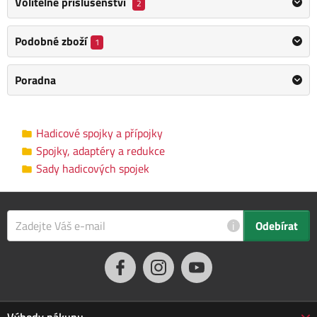
Volitelné příslušenství
2
Obsah balení:
Podobné zboží
1
1x Přípojka na vodovodní kohoutek (č.v. 2802)
1x Hadicová rychlospojka (č.v.2817)
Poradna
Kategorie
Sady hadicových spojek
Hadicové spojky a přípojky
Výrobce
Gardena
/
Informace o výrobci
Spojky, adaptéry a redukce
Sady hadicových spojek
Materiál
Plast
Hmotnost
0.1 kg
i
Odebírat
Průměr hadice
3/4"
Rozměry balení
5.0 x 4.0 x 13.0 cm
Výhody nákupu