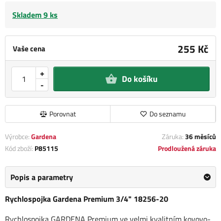
Skladem 9 ks
255 Kč
Vaše cena
+
Do košíku
-
Porovnat
Do seznamu
Výrobce:
Gardena
Záruka:
36 měsíců
Kód zboží:
P85115
Prodloužená záruka
Popis a parametry
Rychlospojka Gardena Premium 3/4" 18256-20
Rychlospojka GARDENA Premium ve velmi kvalitním kovovo-