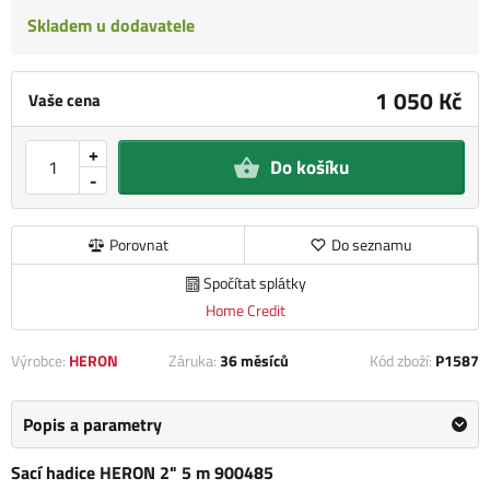
Skladem u dodavatele
1 050 Kč
Vaše cena
+
Do košíku
-
Porovnat
Do seznamu
Spočítat splátky
Home Credit
Výrobce:
HERON
Záruka:
36 měsíců
Kód zboží:
P1587
Popis a parametry
Sací hadice HERON 2" 5 m 900485