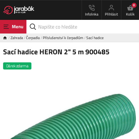
0
Infolinka
Přihlásit
Košík
Menu
Zahrada
Čerpadla
Příslušenství k čerpadlům
Sací hadice
Sací hadice HERON 2" 5 m 900485
Dárek zdarma