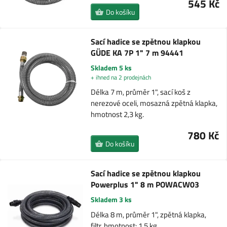
545 Kč
Do košíku
Sací hadice se zpětnou klapkou
GÜDE KA 7P 1" 7 m 94441
Skladem 5 ks
+ ihned na 2 prodejnách
Délka 7 m, průměr 1", sací koš z
nerezové oceli, mosazná zpětná klapka,
hmotnost 2,3 kg.
780 Kč
Do košíku
Sací hadice se zpětnou klapkou
Powerplus 1" 8 m POWACW03
Skladem 3 ks
Délka 8 m, průměr 1", zpětná klapka,
filtr, hmotnost: 1,5 kg.