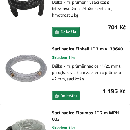
Délka 7 m, průměr 1", sací koš s
integrovaným zpětným ventilem,
hmotnost 2 kg.
701 Kč
Do košíku
Sací hadice Einhell 1" 7 m 4173640
Skladem 1 ks
Délka 7 m, průměr hadice 1" (25 mm),
přípojka s vnitřním závitem o průměru
42 mm, sací koš s…
1 195 Kč
Do košíku
Sací hadice Elpumps 1" 7 m WPH-
003
Skladem 1 ks