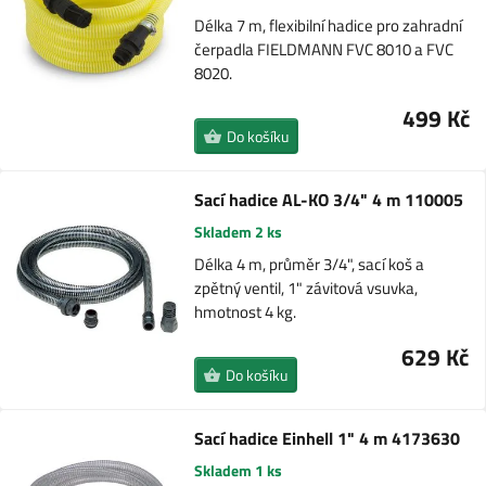
Délka 7 m, flexibilní hadice pro zahradní
čerpadla FIELDMANN FVC 8010 a FVC
8020.
499 Kč
Do košíku
Sací hadice AL-KO 3/4" 4 m 110005
Skladem 2 ks
Délka 4 m, průměr 3/4", sací koš a
zpětný ventil, 1" závitová vsuvka,
hmotnost 4 kg.
629 Kč
Do košíku
Sací hadice Einhell 1" 4 m 4173630
Skladem 1 ks