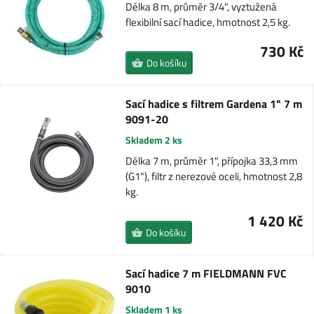
Délka 8 m, průměr 3/4", vyztužená
flexibilní sací hadice, hmotnost 2,5 kg.
730 Kč
Do košíku
Sací hadice s filtrem Gardena 1" 7 m
9091-20
Skladem 2 ks
Délka 7 m, průměr 1", přípojka 33,3 mm
(G1"), filtr z nerezové oceli, hmotnost 2,8
kg.
1 420 Kč
Do košíku
Sací hadice 7 m FIELDMANN FVC
9010
Skladem 1 ks