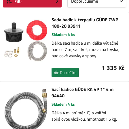
Doporučujeme
Filtr
Sada hadic k čerpadlu GÜDE ZWP
180-20 93911
Skladem 4 ks
Délka sací hadice 3 m, délka výtlačné
hadice 7 m, sací koš, mosazná tryska,
hadicové vsuvky a spony…
1 335 Kč
Do košíku
Sací hadice GÜDE KA 4P 1" 4 m
94440
Skladem 4 ks
Délka 4 m, průměr 1", s vnitřní
spirálovou vložkou, hmotnost 1,5 kg.