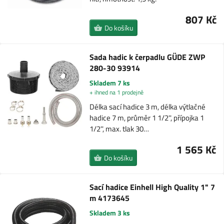
807 Kč
Do košíku
Sada hadic k čerpadlu GÜDE ZWP
280-30 93914
Skladem 7 ks
+ ihned na 1 prodejně
Délka sací hadice 3 m, délka výtlačné
hadice 7 m, průměr 1 1/2'', přípojka 1
1/2'', max. tlak 30…
1 565 Kč
Do košíku
Sací hadice Einhell High Quality 1" 7
m 4173645
Skladem 3 ks