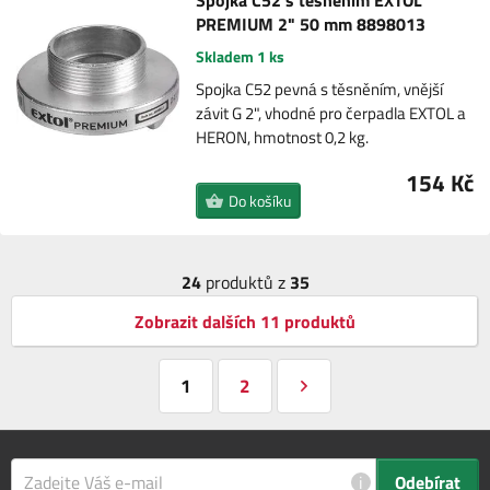
Spojka C52 s těsněním EXTOL
PREMIUM 2" 50 mm 8898013
Skladem 1 ks
Spojka C52 pevná s těsněním, vnější
závit G 2", vhodné pro čerpadla EXTOL a
HERON, hmotnost 0,2 kg.
154 Kč
Do košíku
24
produktů z
35
Zobrazit dalších 11 produktů
1
2
i
Odebírat