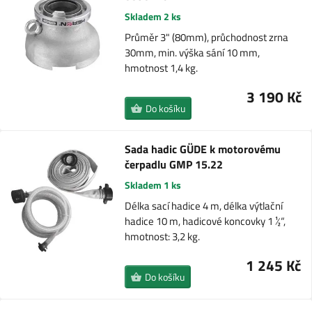
Skladem 2 ks
Průměr 3" (80mm), průchodnost zrna
30mm, min. výška sání 10 mm,
hmotnost 1,4 kg.
3 190 Kč
Do košíku
Sada hadic GÜDE k motorovému
čerpadlu GMP 15.22
Skladem 1 ks
Délka sací hadice 4 m, délka výtlační
hadice 10 m, hadicové koncovky 1 ½“,
hmotnost: 3,2 kg.
1 245 Kč
Do košíku