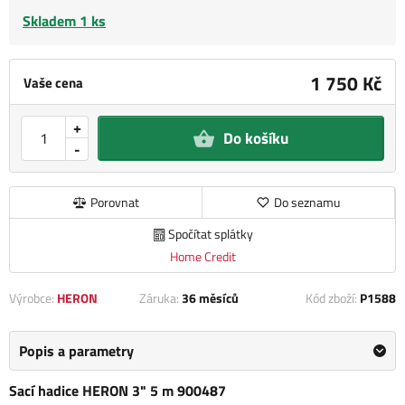
Skladem 1 ks
1 750 Kč
Vaše cena
+
Do košíku
-
Porovnat
Do seznamu
Spočítat splátky
Home Credit
Výrobce:
HERON
Záruka:
36 měsíců
Kód zboží:
P1588
Popis a parametry
Sací hadice HERON 3" 5 m 900487