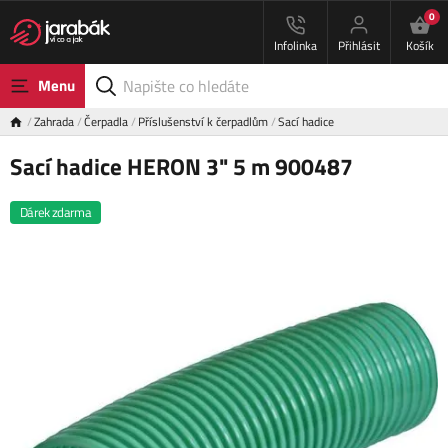
0
Infolinka
Přihlásit
Košík
Menu
Zahrada
Čerpadla
Příslušenství k čerpadlům
Sací hadice
Sací hadice HERON 3" 5 m 900487
Dárek zdarma