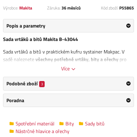
Výrobce:
Makita
Záruka:
36 měsíců
Kód zboží:
P55865
Popis a parametry
Sada vrtáků a bitů Makita B-43044
Sada vrtáků a bitů v praktickém kufru systainer Makpac. V
sadě naleznete
všechny potřebné vrtáky, bity a ořechy
pro
práci se dřevem, betonem a kovem.
Více
Obsah balení:
Podobné zboží
3
Bity 25 mm PH0; PH1; 2 x PH2; PH3; PZ0; PZ1; 2 x PZ2;
PZ3; T10; 2 x T15; 2 x T20; 2 x T25; T27; 2 x T30; T40; ST10;
Poradna
ST15; ST20; ST25; S27; ST30; ST40; SL4; SL 4,5; SL 5,5; SL
6,5; HEX3; HEX4; HEX5; HEX6
Bity nástrčkové 6; 8; 10; 12; 13 mm
Spotřební materiál
Bity
Sady bitů
5 x bity PH2 a 5 x PZ2 v boxu
Nástrčné hlavice a ořechy