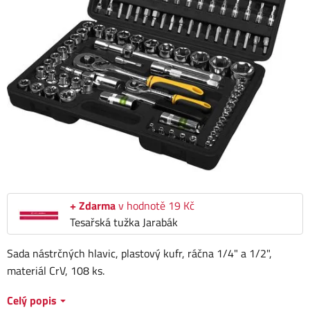
+ Zdarma
v hodnotě 19 Kč
Tesařská tužka Jarabák
Sada nástrčných hlavic, plastový kufr, ráčna 1/4" a 1/2",
materiál CrV, 108 ks.
Celý popis