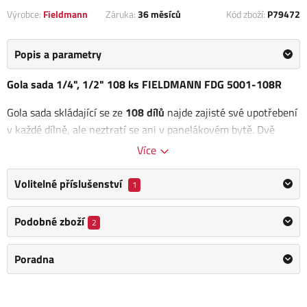
Výrobce:
Fieldmann
Záruka:
36 měsíců
Kód zboží:
P79472
Popis a parametry
Gola sada 1/4", 1/2" 108 ks FIELDMANN FDG 5001-108R
Gola sada skládající se ze
108 dílů
najde zajisté své upotřebení
v každé dílně, ale neztratí se ani v panelákovém bytě. Dvě
ráčny různých velikostí 1/4" a 1/2", k nim pasující sada hlavic
Více
si poradí s každým závitem.
Volitelné příslušenství
1
Komplet sada je vyrobena z extra odolného CR-V materiálu,
díky kterému nářadí vydrží déle bez známek opotřebení.
Podobné zboží
2
Úložný
kufřík z pevného plastu
vám navíc pomůže udržet
pořádek v dílně a jednoduše skladovat všechno potřebné po
Poradna
ruce.
Obsah sady: