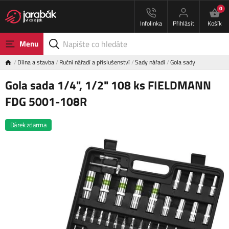
0
Infolinka
Přihlásit
Košík
Menu
Dílna a stavba
Ruční nářadí a příslušenství
Sady nářadí
Gola sady
Gola sada 1/4", 1/2" 108 ks FIELDMANN
FDG 5001-108R
Dárek zdarma