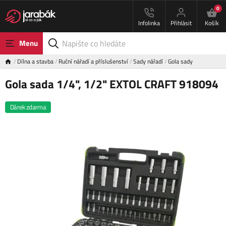
0
Infolinka
Přihlásit
Košík
Menu
Dílna a stavba
Ruční nářadí a příslušenství
Sady nářadí
Gola sady
Gola sada 1/4", 1/2" EXTOL CRAFT 918094
Dárek zdarma