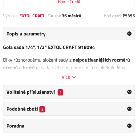
Home Credit
Výrobce:
EXTOL CRAFT
Záruka:
36 měsíců
Kód zboží:
P5355
Popis a parametry
Gola sada 1/4", 1/2" EXTOL CRAFT 918094
Díky různorodému složení sady z
nejpoužívanějších rozměrů
ořechů a hrotů
je sada užitečný pomocník do jakékoli dílny.
Jednotlivé části této sady jsou vyrobeny z kvalitní kalené oceli
Více
nebo CrV.
Volitelné příslušenství
1
Počet v sadě: 94 ks
Obsah balení:
Podobné zboží
2
Plastový kufr
Poradna
Ráčna: 1/4" (45T), 1/2" (45T)
Hlavice nástrčné: 1/4": 4-4,5-5-5,5-6-7-8-9-10-11-