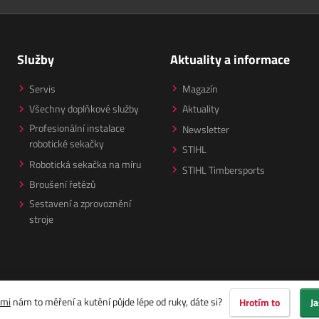
Služby
Aktuality a informace
Servis
Magazín
Všechny doplňkové služby
Aktuality
Profesionální instalace
Newsletter
robotické sekačky
STIHL
Robotická sekačka na míru
STIHL Timbersports
Broušení řetězů
Sestavení a zprovoznění
stroje
ami
nám to měření a kutění půjde lépe od ruky, dáte si?
Hrotím to
Ja