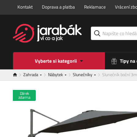
Kontakt
Doprava a platba
Reklamace
Vrácení zbo
Vyberte si kategorii
Tipy na
Zahrada
Nábytek
Slunečníky
Slunečník boční 
Dárek
zdarma