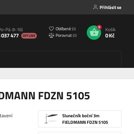
Přihlásit se
0
Oblíbené
(
0
)
Po-Pá: 8-16)
Košík
 037 477
0 Kč
Porovnat
(
0
)
OFFLINE
ELDMANN FDZN 5105
stavení
Slunečník boční 3m
FIELDMANN FDZN 5105