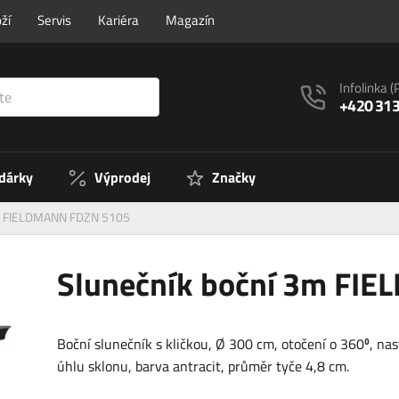
ží
Servis
Kariéra
Magazín
Infolinka
(
+420 313
 dárky
Výprodej
Značky
3m FIELDMANN FDZN 5105
Slunečník boční 3m FI
Boční slunečník s kličkou, Ø 300 cm, otočení o 360⁰, na
úhlu sklonu, barva antracit, průměr tyče 4,8 cm.