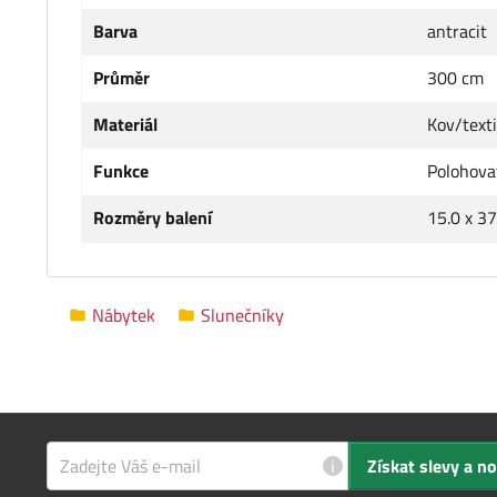
Barva
antracit
Průměr
300 cm
Materiál
Kov/texti
Funkce
Polohova
Rozměry balení
15.0 x 37
Nábytek
Slunečníky
i
Získat slevy a n