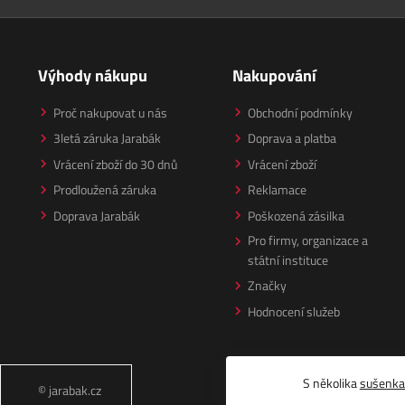
Výhody nákupu
Nakupování
Proč nakupovat u nás
Obchodní podmínky
3letá záruka Jarabák
Doprava a platba
Vrácení zboží do 30 dnů
Vrácení zboží
Prodloužená záruka
Reklamace
Doprava Jarabák
Poškozená zásilka
Pro firmy, organizace a
státní instituce
Značky
Hodnocení služeb
S několika
sušenk
© jarabak.cz