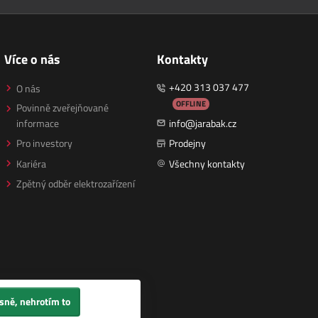
Více o nás
Kontakty
+420 313 037 477
O nás
OFFLINE
Povinně zveřejňované
informace
info@jarabak.cz
Pro investory
Prodejny
Kariéra
Všechny kontakty
Zpětný odběr elektrozařízení
sně, nehrotím to