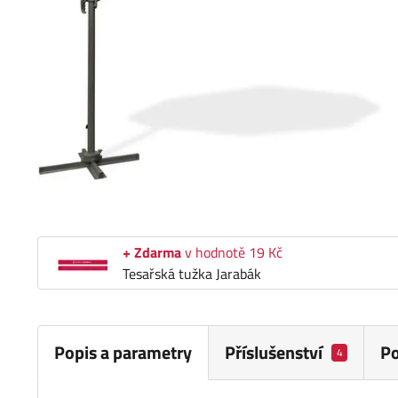
+ Zdarma
v hodnotě 19 Kč
Tesařská tužka Jarabák
Popis a parametry
Příslušenství
P
4