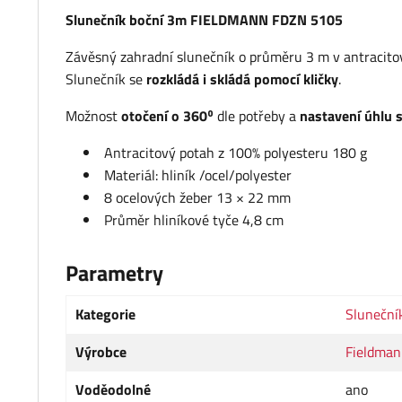
Slunečník boční 3m FIELDMANN FDZN 5105
Závěsný zahradní slunečník o průměru 3 m v antracitové
Slunečník se
rozkládá i skládá pomocí kličky
.
Možnost
otočení o 360⁰
dle potřeby a
nastavení úhlu 
Antracitový potah z 100% polyesteru 180 g
Materiál: hliník /ocel/polyester
8 ocelových žeber 13 × 22 mm
Průměr hliníkové tyče 4,8 cm
Parametry
Kategorie
Sluneční
Výrobce
Fieldma
Voděodolné
ano