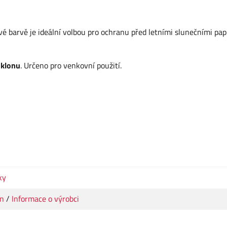
 barvě je ideální volbou pro ochranu před letními slunečními pap
sklonu
. Určeno pro venkovní použití.
ky
nn
/
Informace o výrobci