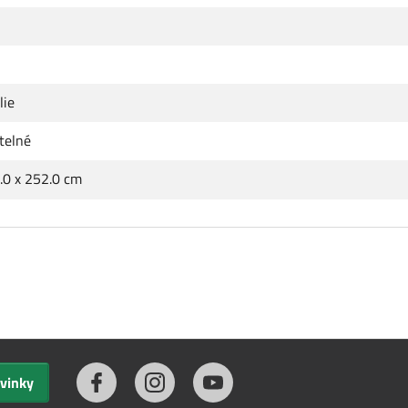
lie
telné
.0 x 252.0 cm
ovinky