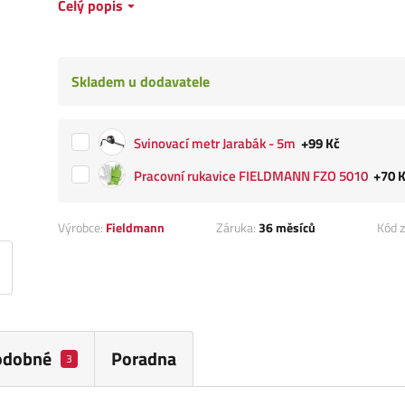
Celý popis
Skladem u dodavatele
Svinovací metr Jarabák - 5m
+99 Kč
Pracovní rukavice FIELDMANN FZO 5010
+70 
Výrobce:
Fieldmann
Záruka:
36 měsíců
Kód z
odobné
Poradna
3