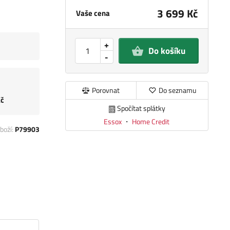
3 699 Kč
Vaše cena
+
Do košíku
-
Porovnat
Do seznamu
Kč
Spočítat splátky
Essox
・
Home Credit
boží:
P79903