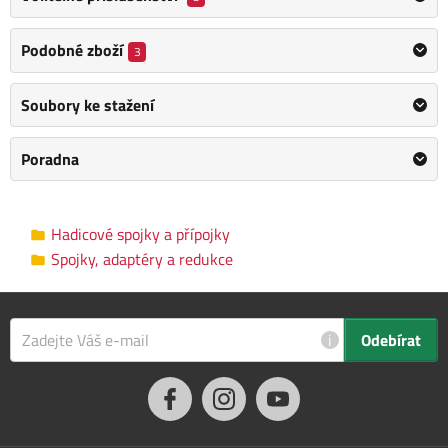
Spojka 1/2" Levior ROSA 45192
Podobné zboží
3
Kategorie
Spojky, adaptéry a redukce
Soubory ke stažení
Výrobce
FESTA
/
Informace o výrobci
Poradna
Hmotnost
0.1 kg
Rozměry balení
9.0 x 4.0 x 13.0 cm
Hadicové spojky a přípojky
Spojky, adaptéry a redukce
i
Odebírat