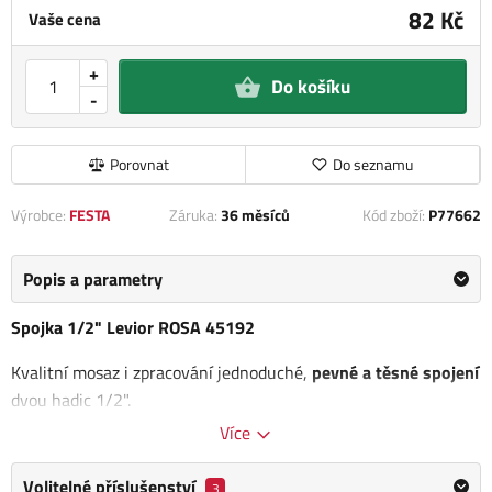
82 Kč
Vaše cena
+
Do košíku
-
Porovnat
Do seznamu
Výrobce:
FESTA
Záruka:
36 měsíců
Kód zboží:
P77662
Popis a parametry
Spojka 1/2" Levior ROSA 45192
Kvalitní mosaz i zpracování jednoduché,
pevné a těsné spojení
dvou hadic 1/2".
Více
Maximální tlak 1380 kPa
Volitelné příslušenství
Obsah balení:
3