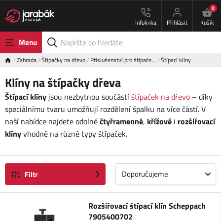
0
Infolinka
Přihlásit
Košík
Menu
Zahrada
Štípačky na dřevo
Příslušenství pro štípače…
Štípací klíny
Klíny na štípačky dřeva
Štípací klíny
jsou nezbytnou součástí
štípaček na dřevo
– díky
speciálnímu tvaru umožňují rozdělení špalku na více částí. V
naší nabídce najdete odolné
čtyřramenné
,
křížové
i
rozšiřovací
klíny
vhodné na různé typy štípaček.
Doporučujeme
Filtr
Rozšiřovací štípací klín Scheppach
7905400702