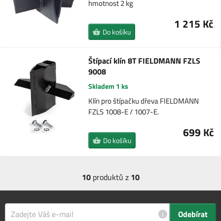
hmotnost 2 kg
1 215 Kč
Do košíku
Štípací klín 8T FIELDMANN FZLS
9008
Skladem 1 ks
Klín pro štípačku dřeva FIELDMANN
FZLS 1008-E / 1007-E.
699 Kč
Do košíku
10
produktů z
10
i
Odebírat