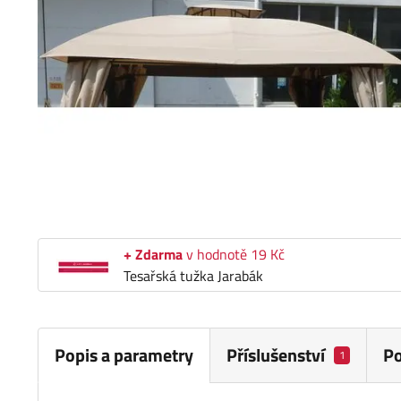
+ Zdarma
v hodnotě 19 Kč
Tesařská tužka Jarabák
Popis a parametry
Příslušenství
P
1