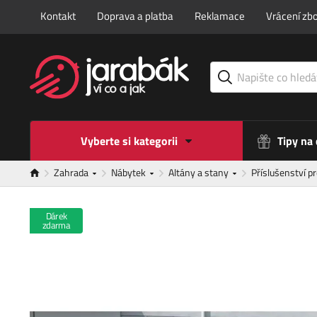
Kontakt
Doprava a platba
Reklamace
Vrácení zbo
Vyberte si kategorii
Tipy na
Zahrada
Nábytek
Altány a stany
Příslušenství p
Dárek
zdarma