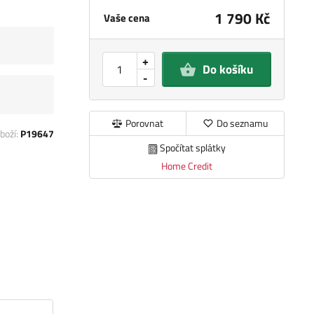
1 790 Kč
Vaše cena
+
Do košíku
-
Porovnat
Do seznamu
boží:
P19647
Spočítat splátky
Home Credit