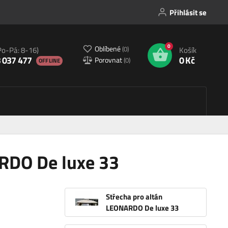
Přihlásit se
0
Oblíbené
(
0
)
Po-Pá: 8-16)
Košík
 037 477
0 Kč
Porovnat
(
0
)
OFFLINE
ARDO De luxe 33
Střecha pro altán
LEONARDO De luxe 33