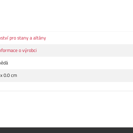
nství pro stany a altány
nformace o výrobci
nědá
 x 0.0 cm