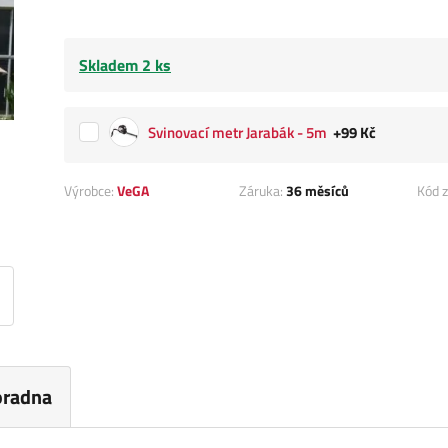
Skladem 2 ks
Svinovací metr Jarabák - 5m
+99 Kč
Výrobce:
VeGA
Záruka:
36 měsíců
Kód z
oradna