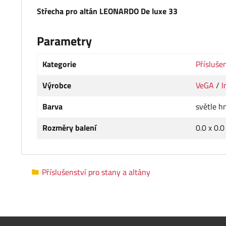
Střecha pro altán LEONARDO De luxe 33
Parametry
Kategorie
Přísluše
Výrobce
VeGA
/
I
Barva
světle h
Rozměry balení
0.0 x 0.0
Příslušenství pro stany a altány