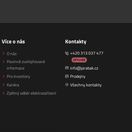
Více o nás
Kontakty
+420 313 037 477
O nás
OFFLINE
Povinně zveřejňované
informace
info@jarabak.cz
Pro investory
Prodejny
Kariéra
Všechny kontakty
Zpětný odběr elektrozařízení