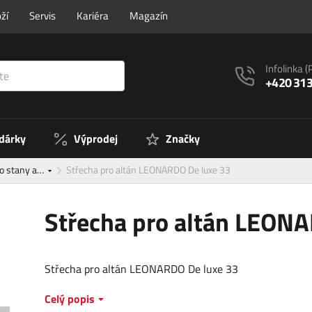
ží
Servis
Kariéra
Magazín
Infolinka
(
+420 313
 dárky
Výprodej
Značky
ro stany a…
Střecha pro altán LEONARDO De luxe 33
Střecha pro altán LEON
Střecha pro altán LEONARDO De luxe 33
Celý popis