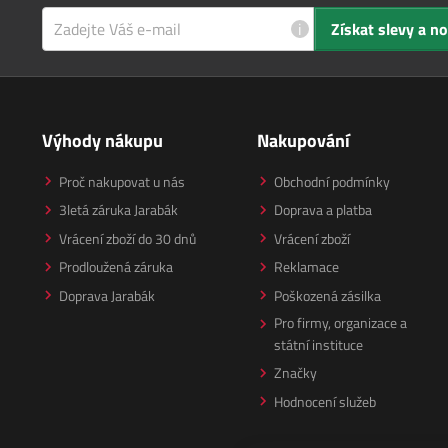
i
Získat slevy a n
Výhody nákupu
Nakupování
Proč nakupovat u nás
Obchodní podmínky
3letá záruka Jarabák
Doprava a platba
Vrácení zboží do 30 dnů
Vrácení zboží
Prodloužená záruka
Reklamace
Doprava Jarabák
Poškozená zásilka
Pro firmy, organizace a
státní instituce
Značky
Hodnocení služeb