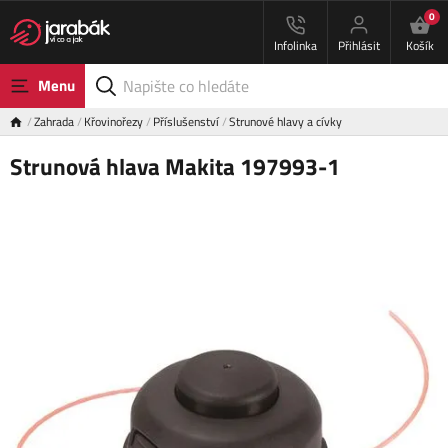
0
Infolinka
Přihlásit
Košík
Menu
Zahrada
Křovinořezy
Příslušenství
Strunové hlavy a cívky
Strunová hlava Makita 197993-1