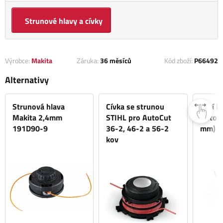
Strunové hlavy a cívky
Výrobce:
Makita
Záruka:
36 měsíců
Kód zboží:
P66492
Alternativy
Strunová hlava
Cívka se strunou
Žací h
Makita 2,4mm
STIHL pro AutoCut
AutoCu
191D90-9
36-2, 46-2 a 56-2
mm)
kov