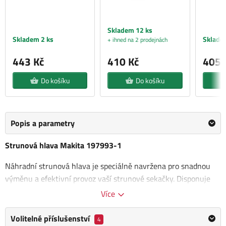
Skladem 12 ks
Skladem 2 ks
Sklade
+ ihned na 2 prodejnách
443 Kč
410 Kč
405 
Do košíku
Do košíku
Popis a parametry
Strunová hlava Makita 197993-1
Náhradní strunová hlava je speciálně navržena pro snadnou
výměnu a efektivní provoz vaší strunové sekačky. Disponuje
závitem M10 x 1,25LH. Průměr struny
2,4 mm a délka 3
Více
metry
poskytuje dostatečnou délku pro delší dobu práce bez
potřeby časté výměny.
Volitelné příslušenství
4