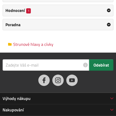
Závit: M10 x 1,25LH
Hodnocení
1
Kategorie
Strunové hlavy a cívky
Poradna
Výrobce
Makita
/
Informace o výrobci
Průměr struny
2,4 mm
Strunové hlavy a cívky
Rozměry balení
11.0 x 6.0 x 11.0 cm
i
Odebírat
Výhody nákupu
Proč nakupovat u nás
Nakupování
3letá záruka Jarabák