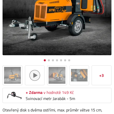
+3
+ Zdarma
v hodnotě 149 Kč
Svinovací metr Jarabák - 5m
Otevřený disk s dvěma ostřími, max. průměr větve 15 cm,