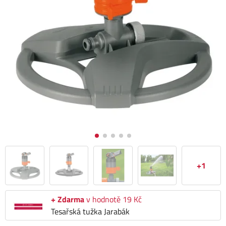
+1
+ Zdarma
v hodnotě 19 Kč
Tesařská tužka Jarabák