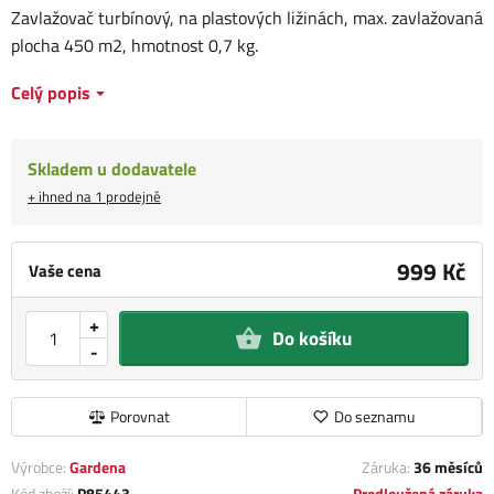
Zavlažovač turbínový, na plastových ližinách, max. zavlažovaná
plocha 450 m2, hmotnost 0,7 kg.
Celý popis
Skladem u dodavatele
+ ihned na 1 prodejně
999 Kč
Vaše cena
+
Do košíku
-
Porovnat
Do seznamu
Výrobce:
Gardena
Záruka:
36 měsíců
Kód zboží:
P85443
Prodloužená záruka