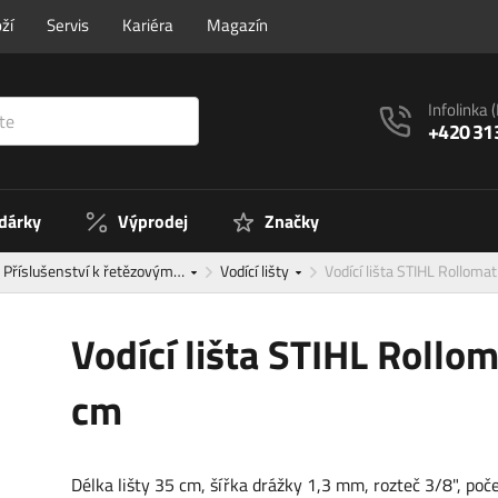
ží
Servis
Kariéra
Magazín
Infolinka
+420 31
 dárky
Výprodej
Značky
Příslušenství k řetězovým…
Vodící lišty
Vodící lišta STIHL Rolloma
Vodící lišta STIHL Rollom
cm
Délka lišty 35 cm, šířka drážky 1,3 mm, rozteč 3/8", poč