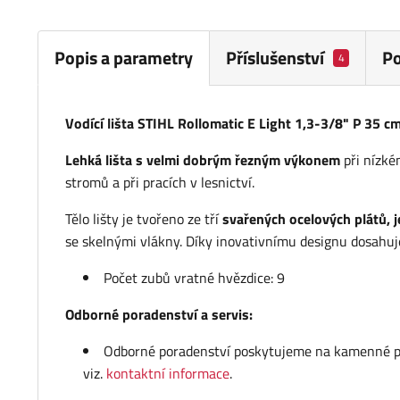
Popis a parametry
Příslušenství
P
4
Vodící lišta STIHL Rollomatic E Light 1,3-3/8" P 35 c
Lehká lišta s velmi dobrým řezným výkonem
při nízké
stromů a při pracích v lesnictví.
Tělo lišty je tvořeno ze tří
svařených ocelových plátů, j
se skelnými vlákny. Díky inovativnímu designu dosahu
Počet zubů vratné hvězdice: 9
Odborné poradenství a servis:
Odborné poradenství poskytujeme na kamenné pro
viz.
kontaktní informace
.