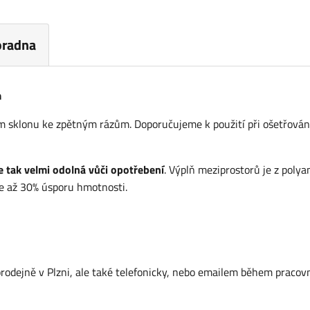
oradna
m
m sklonu ke zpětným rázům. Doporučujeme k použití při ošetřován
e tak velmi odolná vůči opotřebení
. Výplň meziprostorů je z poly
je až 30% úsporu hmotnosti.
dejně v Plzni, ale také telefonicky, nebo emailem během pracov