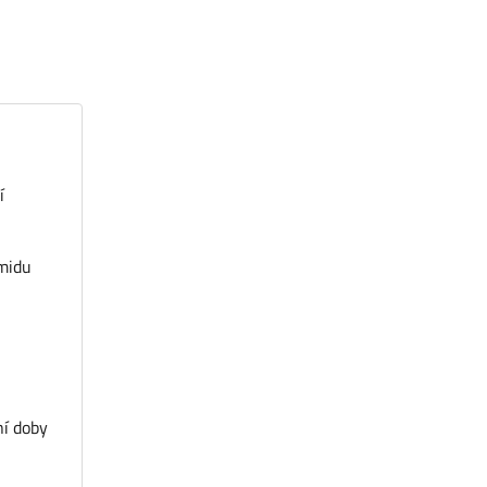
í
amidu
ní doby