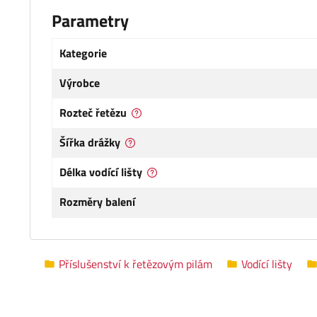
Parametry
Kategorie
Výrobce
Rozteč řetězu
Šířka drážky
Délka vodící lišty
Rozměry balení
Příslušenství k řetězovým pilám
Vodící lišty