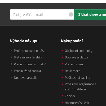
i
Získat slevy a n
Výhody nákupu
Nakupování
Proč nakupovat u nás
Obchodní podmínky
3letá záruka Jarabák
Doprava a platba
Vrácení zboží do 30 dnů
Vrácení zboží
Prodloužená záruka
Reklamace
Doprava Jarabák
Poškozená zásilka
Pro firmy, organizace a
státní instituce
Značky
Hodnocení služeb