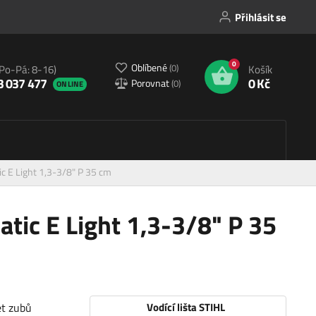
Přihlásit se
0
Oblíbené
(
0
)
(Po-Pá: 8-16)
Košík
3 037 477
0 Kč
Porovnat
(
0
)
ONLINE
tic E Light 1,3-3/8" P 35 cm
atic E Light 1,3-3/8" P 35
et zubů
Vodící lišta STIHL