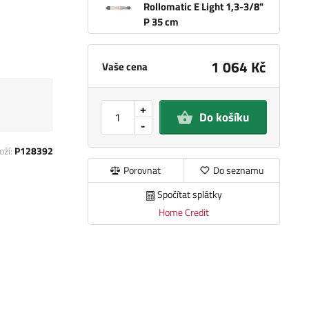
Rollomatic E Light 1,3-3/8"
P 35 cm
1 064 Kč
Vaše cena
+
Do košíku
-
oží:
P128392
Porovnat
Do seznamu
Spočítat splátky
Home Credit