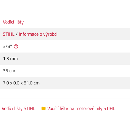
Vodící lišty
STIHL
/
Informace o výrobci
3/8"
1.3 mm
35 cm
7.0 x 0.0 x 51.0 cm
Vodící lišty STIHL
Vodící lišty na motorové pily STIHL