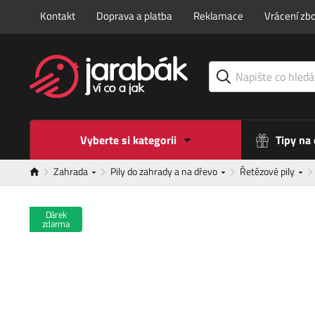
Kontakt
Doprava a platba
Reklamace
Vrácení zbo
Vyberte si kategorii
Tipy na
Zahrada
Pily do zahrady a na dřevo
Řetězové pily
Dárek
zdarma