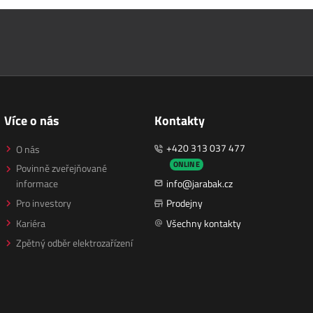
Více o nás
Kontakty
+420 313 037 477
O nás
ONLINE
Povinně zveřejňované
informace
info@jarabak.cz
Pro investory
Prodejny
Kariéra
Všechny kontakty
Zpětný odběr elektrozařízení